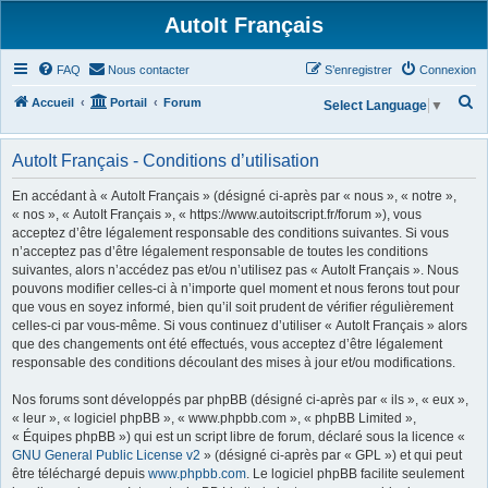
AutoIt Français
FAQ
Nous contacter
S’enregistrer
Connexion
R
Accueil
Portail
Forum
Select Language
▼
e
c
AutoIt Français - Conditions d’utilisation
h
En accédant à « AutoIt Français » (désigné ci-après par « nous », « notre »,
e
« nos », « AutoIt Français », « https://www.autoitscript.fr/forum »), vous
acceptez d’être légalement responsable des conditions suivantes. Si vous
r
n’acceptez pas d’être légalement responsable de toutes les conditions
c
suivantes, alors n’accédez pas et/ou n’utilisez pas « AutoIt Français ». Nous
h
pouvons modifier celles-ci à n’importe quel moment et nous ferons tout pour
que vous en soyez informé, bien qu’il soit prudent de vérifier régulièrement
e
celles-ci par vous-même. Si vous continuez d’utiliser « AutoIt Français » alors
r
que des changements ont été effectués, vous acceptez d’être légalement
responsable des conditions découlant des mises à jour et/ou modifications.
Nos forums sont développés par phpBB (désigné ci-après par « ils », « eux »,
« leur », « logiciel phpBB », « www.phpbb.com », « phpBB Limited »,
« Équipes phpBB ») qui est un script libre de forum, déclaré sous la licence «
GNU General Public License v2
» (désigné ci-après par « GPL ») et qui peut
être téléchargé depuis
www.phpbb.com
. Le logiciel phpBB facilite seulement