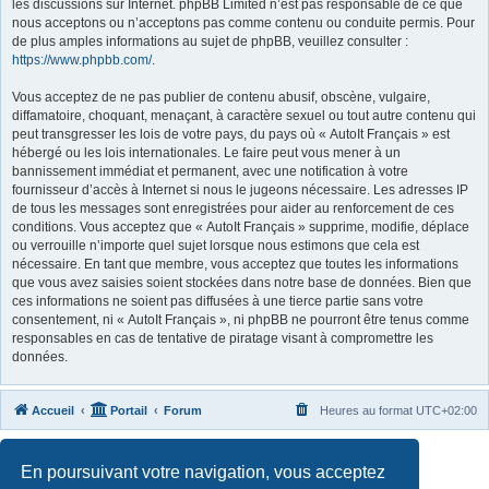
les discussions sur Internet. phpBB Limited n’est pas responsable de ce que
nous acceptons ou n’acceptons pas comme contenu ou conduite permis. Pour
de plus amples informations au sujet de phpBB, veuillez consulter :
https://www.phpbb.com/
.
Vous acceptez de ne pas publier de contenu abusif, obscène, vulgaire,
diffamatoire, choquant, menaçant, à caractère sexuel ou tout autre contenu qui
peut transgresser les lois de votre pays, du pays où « AutoIt Français » est
hébergé ou les lois internationales. Le faire peut vous mener à un
bannissement immédiat et permanent, avec une notification à votre
fournisseur d’accès à Internet si nous le jugeons nécessaire. Les adresses IP
de tous les messages sont enregistrées pour aider au renforcement de ces
conditions. Vous acceptez que « AutoIt Français » supprime, modifie, déplace
ou verrouille n’importe quel sujet lorsque nous estimons que cela est
nécessaire. En tant que membre, vous acceptez que toutes les informations
que vous avez saisies soient stockées dans notre base de données. Bien que
ces informations ne soient pas diffusées à une tierce partie sans votre
consentement, ni « AutoIt Français », ni phpBB ne pourront être tenus comme
responsables en cas de tentative de piratage visant à compromettre les
données.
Accueil
Portail
Forum
Heures au format
UTC+02:00
Développé par
phpBB
® Forum Software © phpBB Limited
En poursuivant votre navigation, vous acceptez
Traduit par
phpBB-fr.com