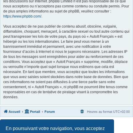
les discussions sur Internet. phpBB Limited n’est pas responsable de ce que
nous acceptons ou n’acceptons pas comme contenu ou conduite permis. Pour
de plus amples informations au sujet de phpBB, veuillez consulter :
https://www.phpbb.com/
.
Vous acceptez de ne pas publier de contenu abusif, obscène, vulgaire,
diffamatoire, choquant, menaçant, à caractère sexuel ou tout autre contenu qui
peut transgresser les lois de votre pays, du pays où « AutoIt Français » est
hébergé ou les lois internationales. Le faire peut vous mener à un
bannissement immédiat et permanent, avec une notification à votre
fournisseur d’accès à Internet si nous le jugeons nécessaire. Les adresses IP
de tous les messages sont enregistrées pour aider au renforcement de ces
conditions. Vous acceptez que « AutoIt Français » supprime, modifie, déplace
ou verrouille n’importe quel sujet lorsque nous estimons que cela est
nécessaire. En tant que membre, vous acceptez que toutes les informations
que vous avez saisies soient stockées dans notre base de données. Bien que
ces informations ne soient pas diffusées à une tierce partie sans votre
consentement, ni « AutoIt Français », ni phpBB ne pourront être tenus comme
responsables en cas de tentative de piratage visant à compromettre les
données.
Accueil
Portail
Forum
Heures au format
UTC+02:00
Développé par
phpBB
® Forum Software © phpBB Limited
En poursuivant votre navigation, vous acceptez
Traduit par
phpBB-fr.com