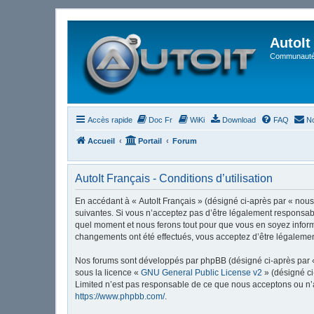
AutoIt
Communauté 
Accès rapide
Doc Fr
WiKi
Download
FAQ
No
Accueil
Portail
Forum
AutoIt Français - Conditions d’utilisation
En accédant à « AutoIt Français » (désigné ci-après par « nous »
suivantes. Si vous n’acceptez pas d’être légalement responsable
quel moment et nous ferons tout pour que vous en soyez informé,
changements ont été effectués, vous acceptez d’être légalemen
Nos forums sont développés par phpBB (désigné ci-après par « i
sous la licence «
GNU General Public License v2
» (désigné ci
Limited n’est pas responsable de ce que nous acceptons ou n’
https://www.phpbb.com/
.