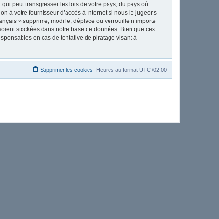
qui peut transgresser les lois de votre pays, du pays où
on à votre fournisseur d’accès à Internet si nous le jugeons
nçais » supprime, modifie, déplace ou verrouille n’importe
 soient stockées dans notre base de données. Bien que ces
esponsables en cas de tentative de piratage visant à
Supprimer les cookies
Heures au format
UTC+02:00