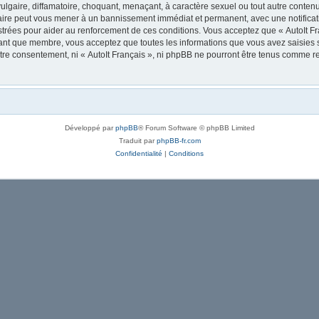
lgaire, diffamatoire, choquant, menaçant, à caractère sexuel ou tout autre contenu 
 faire peut vous mener à un bannissement immédiat et permanent, avec une notificati
trées pour aider au renforcement de ces conditions. Vous acceptez que « AutoIt Fra
tant que membre, vous acceptez que toutes les informations que vous avez saisies
votre consentement, ni « AutoIt Français », ni phpBB ne pourront être tenus comme r
Développé par
phpBB
® Forum Software © phpBB Limited
Traduit par
phpBB-fr.com
Confidentialité
|
Conditions