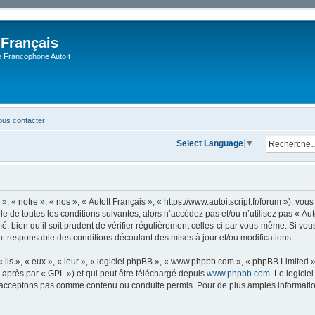
 Français
Francophone AutoIt
us contacter
Select Language
▼
, « notre », « nos », « AutoIt Français », « https://www.autoitscript.fr/forum »), v
 de toutes les conditions suivantes, alors n’accédez pas et/ou n’utilisez pas « Aut
 bien qu’il soit prudent de vérifier régulièrement celles-ci par vous-même. Si vous 
t responsable des conditions découlant des mises à jour et/ou modifications.
ls », « eux », « leur », « logiciel phpBB », « www.phpbb.com », « phpBB Limited »,
-après par « GPL ») et qui peut être téléchargé depuis
www.phpbb.com
. Le logicie
acceptons pas comme contenu ou conduite permis. Pour de plus amples informations