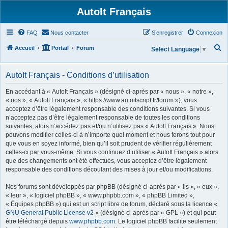
AutoIt Français
FAQ
Nous contacter
S’enregistrer
Connexion
R
Accueil
Portail
Forum
Select Language
▼
e
c
AutoIt Français - Conditions d’utilisation
h
En accédant à « AutoIt Français » (désigné ci-après par « nous », « notre »,
e
« nos », « AutoIt Français », « https://www.autoitscript.fr/forum »), vous
acceptez d’être légalement responsable des conditions suivantes. Si vous
r
n’acceptez pas d’être légalement responsable de toutes les conditions
c
suivantes, alors n’accédez pas et/ou n’utilisez pas « AutoIt Français ». Nous
h
pouvons modifier celles-ci à n’importe quel moment et nous ferons tout pour
que vous en soyez informé, bien qu’il soit prudent de vérifier régulièrement
e
celles-ci par vous-même. Si vous continuez d’utiliser « AutoIt Français » alors
r
que des changements ont été effectués, vous acceptez d’être légalement
responsable des conditions découlant des mises à jour et/ou modifications.
Nos forums sont développés par phpBB (désigné ci-après par « ils », « eux »,
« leur », « logiciel phpBB », « www.phpbb.com », « phpBB Limited »,
« Équipes phpBB ») qui est un script libre de forum, déclaré sous la licence «
GNU General Public License v2
» (désigné ci-après par « GPL ») et qui peut
être téléchargé depuis
www.phpbb.com
. Le logiciel phpBB facilite seulement