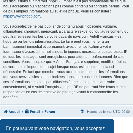
les discussions sur Internet. phpBB Limited n’est pas responsable de ce que
nous acceptons ou n’acceptons pas comme contenu ou conduite permis. Pour
de plus amples informations au sujet de phpBB, veuillez consulter :
https://www.phpbb.com/
.
Vous acceptez de ne pas publier de contenu abusif, obscène, vulgaire,
diffamatoire, choquant, menaçant, à caractère sexuel ou tout autre contenu qui
peut transgresser les lois de votre pays, du pays où « AutoIt Français » est
hébergé ou les lois internationales. Le faire peut vous mener à un
bannissement immédiat et permanent, avec une notification à votre
fournisseur d’accès à Internet si nous le jugeons nécessaire. Les adresses IP
de tous les messages sont enregistrées pour aider au renforcement de ces
conditions. Vous acceptez que « AutoIt Français » supprime, modifie, déplace
ou verrouille n’importe quel sujet lorsque nous estimons que cela est
nécessaire. En tant que membre, vous acceptez que toutes les informations
que vous avez saisies soient stockées dans notre base de données. Bien que
ces informations ne soient pas diffusées à une tierce partie sans votre
consentement, ni « AutoIt Français », ni phpBB ne pourront être tenus comme
responsables en cas de tentative de piratage visant à compromettre les
données.
Accueil
Portail
Forum
Heures au format
UTC+02:00
Développé par
phpBB
® Forum Software © phpBB Limited
En poursuivant votre navigation, vous acceptez
Traduit par
phpBB-fr.com