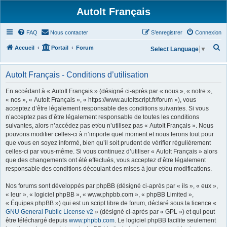
AutoIt Français
FAQ
Nous contacter
S’enregistrer
Connexion
R
Accueil
Portail
Forum
Select Language
▼
e
c
AutoIt Français - Conditions d’utilisation
h
En accédant à « AutoIt Français » (désigné ci-après par « nous », « notre »,
e
« nos », « AutoIt Français », « https://www.autoitscript.fr/forum »), vous
acceptez d’être légalement responsable des conditions suivantes. Si vous
r
n’acceptez pas d’être légalement responsable de toutes les conditions
c
suivantes, alors n’accédez pas et/ou n’utilisez pas « AutoIt Français ». Nous
h
pouvons modifier celles-ci à n’importe quel moment et nous ferons tout pour
que vous en soyez informé, bien qu’il soit prudent de vérifier régulièrement
e
celles-ci par vous-même. Si vous continuez d’utiliser « AutoIt Français » alors
r
que des changements ont été effectués, vous acceptez d’être légalement
responsable des conditions découlant des mises à jour et/ou modifications.
Nos forums sont développés par phpBB (désigné ci-après par « ils », « eux »,
« leur », « logiciel phpBB », « www.phpbb.com », « phpBB Limited »,
« Équipes phpBB ») qui est un script libre de forum, déclaré sous la licence «
GNU General Public License v2
» (désigné ci-après par « GPL ») et qui peut
être téléchargé depuis
www.phpbb.com
. Le logiciel phpBB facilite seulement