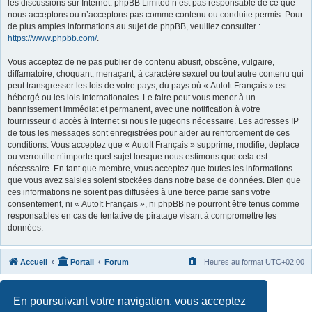
les discussions sur Internet. phpBB Limited n’est pas responsable de ce que
nous acceptons ou n’acceptons pas comme contenu ou conduite permis. Pour
de plus amples informations au sujet de phpBB, veuillez consulter :
https://www.phpbb.com/
.
Vous acceptez de ne pas publier de contenu abusif, obscène, vulgaire,
diffamatoire, choquant, menaçant, à caractère sexuel ou tout autre contenu qui
peut transgresser les lois de votre pays, du pays où « AutoIt Français » est
hébergé ou les lois internationales. Le faire peut vous mener à un
bannissement immédiat et permanent, avec une notification à votre
fournisseur d’accès à Internet si nous le jugeons nécessaire. Les adresses IP
de tous les messages sont enregistrées pour aider au renforcement de ces
conditions. Vous acceptez que « AutoIt Français » supprime, modifie, déplace
ou verrouille n’importe quel sujet lorsque nous estimons que cela est
nécessaire. En tant que membre, vous acceptez que toutes les informations
que vous avez saisies soient stockées dans notre base de données. Bien que
ces informations ne soient pas diffusées à une tierce partie sans votre
consentement, ni « AutoIt Français », ni phpBB ne pourront être tenus comme
responsables en cas de tentative de piratage visant à compromettre les
données.
Accueil
Portail
Forum
Heures au format
UTC+02:00
Développé par
phpBB
® Forum Software © phpBB Limited
En poursuivant votre navigation, vous acceptez
Traduit par
phpBB-fr.com