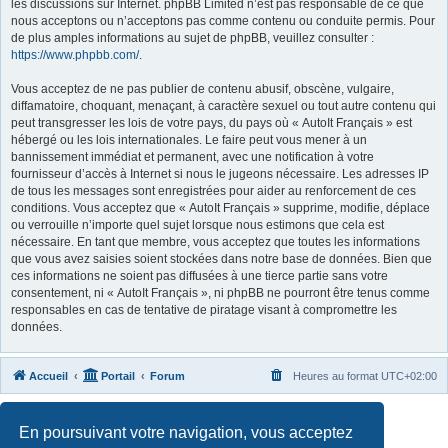
les discussions sur Internet. phpBB Limited n’est pas responsable de ce que
nous acceptons ou n’acceptons pas comme contenu ou conduite permis. Pour
de plus amples informations au sujet de phpBB, veuillez consulter :
https://www.phpbb.com/
.
Vous acceptez de ne pas publier de contenu abusif, obscène, vulgaire,
diffamatoire, choquant, menaçant, à caractère sexuel ou tout autre contenu qui
peut transgresser les lois de votre pays, du pays où « AutoIt Français » est
hébergé ou les lois internationales. Le faire peut vous mener à un
bannissement immédiat et permanent, avec une notification à votre
fournisseur d’accès à Internet si nous le jugeons nécessaire. Les adresses IP
de tous les messages sont enregistrées pour aider au renforcement de ces
conditions. Vous acceptez que « AutoIt Français » supprime, modifie, déplace
ou verrouille n’importe quel sujet lorsque nous estimons que cela est
nécessaire. En tant que membre, vous acceptez que toutes les informations
que vous avez saisies soient stockées dans notre base de données. Bien que
ces informations ne soient pas diffusées à une tierce partie sans votre
consentement, ni « AutoIt Français », ni phpBB ne pourront être tenus comme
responsables en cas de tentative de piratage visant à compromettre les
données.
Accueil
Portail
Forum
Heures au format
UTC+02:00
Développé par
phpBB
® Forum Software © phpBB Limited
En poursuivant votre navigation, vous acceptez
Traduit par
phpBB-fr.com