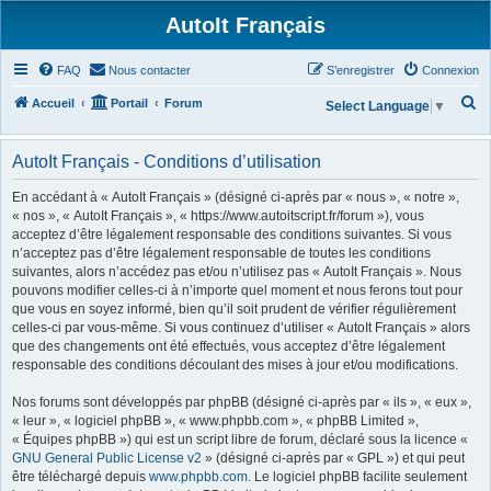
AutoIt Français
FAQ
Nous contacter
S’enregistrer
Connexion
R
Accueil
Portail
Forum
Select Language
▼
e
c
AutoIt Français - Conditions d’utilisation
h
En accédant à « AutoIt Français » (désigné ci-après par « nous », « notre »,
e
« nos », « AutoIt Français », « https://www.autoitscript.fr/forum »), vous
acceptez d’être légalement responsable des conditions suivantes. Si vous
r
n’acceptez pas d’être légalement responsable de toutes les conditions
c
suivantes, alors n’accédez pas et/ou n’utilisez pas « AutoIt Français ». Nous
h
pouvons modifier celles-ci à n’importe quel moment et nous ferons tout pour
que vous en soyez informé, bien qu’il soit prudent de vérifier régulièrement
e
celles-ci par vous-même. Si vous continuez d’utiliser « AutoIt Français » alors
r
que des changements ont été effectués, vous acceptez d’être légalement
responsable des conditions découlant des mises à jour et/ou modifications.
Nos forums sont développés par phpBB (désigné ci-après par « ils », « eux »,
« leur », « logiciel phpBB », « www.phpbb.com », « phpBB Limited »,
« Équipes phpBB ») qui est un script libre de forum, déclaré sous la licence «
GNU General Public License v2
» (désigné ci-après par « GPL ») et qui peut
être téléchargé depuis
www.phpbb.com
. Le logiciel phpBB facilite seulement