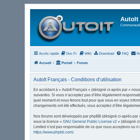
AutoIt
Communauté 
Accès rapide
Doc Fr
WiKi
Download
FAQ
No
Accueil
Portail
Forum
AutoIt Français - Conditions d’utilisation
En accédant à « AutoIt Français » (désigné ci-après par « nous »
suivantes. Si vous n’acceptez pas d’être légalement responsable
quel moment et nous ferons tout pour que vous en soyez informé,
changements ont été effectués, vous acceptez d’être légalemen
Nos forums sont développés par phpBB (désigné ci-après par « i
sous la licence «
GNU General Public License v2
» (désigné ci
Limited n’est pas responsable de ce que nous acceptons ou n’
https://www.phpbb.com/
.