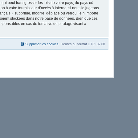
qui peut transgresser les lois de votre pays, du pays où
on à votre fournisseur d’accès à Internet si nous le jugeons
nçais » supprime, modifie, déplace ou verrouille n’importe
 soient stockées dans notre base de données. Bien que ces
esponsables en cas de tentative de piratage visant à
Supprimer les cookies
Heures au format
UTC+02:00