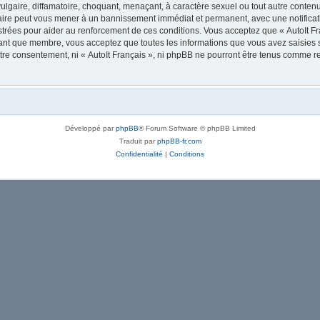
lgaire, diffamatoire, choquant, menaçant, à caractère sexuel ou tout autre contenu 
 faire peut vous mener à un bannissement immédiat et permanent, avec une notificati
trées pour aider au renforcement de ces conditions. Vous acceptez que « AutoIt Fra
tant que membre, vous acceptez que toutes les informations que vous avez saisies
votre consentement, ni « AutoIt Français », ni phpBB ne pourront être tenus comme r
Développé par
phpBB
® Forum Software © phpBB Limited
Traduit par
phpBB-fr.com
Confidentialité
|
Conditions