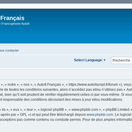
 Français
Francophone AutoIt
us contacter
Select Language
▼
, « notre », « nos », « AutoIt Français », « https://www.autoitscript.fr/forum »), v
 de toutes les conditions suivantes, alors n’accédez pas et/ou n’utilisez pas « Aut
 bien qu’il soit prudent de vérifier régulièrement celles-ci par vous-même. Si vous 
t responsable des conditions découlant des mises à jour et/ou modifications.
ls », « eux », « leur », « logiciel phpBB », « www.phpbb.com », « phpBB Limited »,
-après par « GPL ») et qui peut être téléchargé depuis
www.phpbb.com
. Le logicie
acceptons pas comme contenu ou conduite permis. Pour de plus amples informations