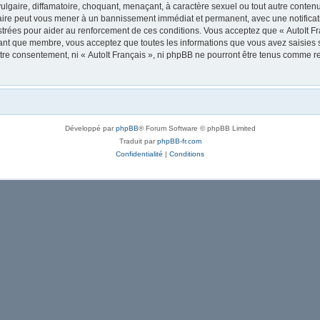
lgaire, diffamatoire, choquant, menaçant, à caractère sexuel ou tout autre contenu 
 faire peut vous mener à un bannissement immédiat et permanent, avec une notificati
trées pour aider au renforcement de ces conditions. Vous acceptez que « AutoIt Fra
tant que membre, vous acceptez que toutes les informations que vous avez saisies
votre consentement, ni « AutoIt Français », ni phpBB ne pourront être tenus comme r
Développé par
phpBB
® Forum Software © phpBB Limited
Traduit par
phpBB-fr.com
Confidentialité
|
Conditions