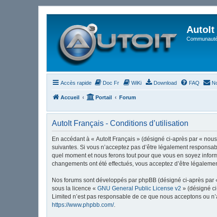
AutoIt
Communauté 
Accès rapide
Doc Fr
WiKi
Download
FAQ
No
Accueil
Portail
Forum
AutoIt Français - Conditions d’utilisation
En accédant à « AutoIt Français » (désigné ci-après par « nous »
suivantes. Si vous n’acceptez pas d’être légalement responsable
quel moment et nous ferons tout pour que vous en soyez informé,
changements ont été effectués, vous acceptez d’être légalemen
Nos forums sont développés par phpBB (désigné ci-après par « i
sous la licence «
GNU General Public License v2
» (désigné ci
Limited n’est pas responsable de ce que nous acceptons ou n’
https://www.phpbb.com/
.