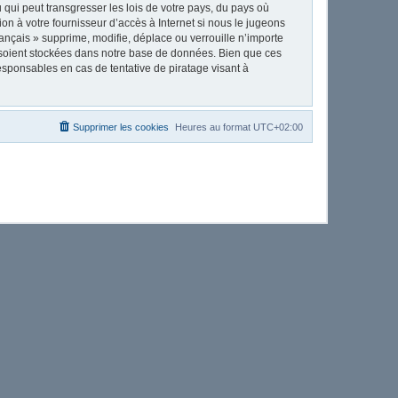
qui peut transgresser les lois de votre pays, du pays où
on à votre fournisseur d’accès à Internet si nous le jugeons
nçais » supprime, modifie, déplace ou verrouille n’importe
 soient stockées dans notre base de données. Bien que ces
esponsables en cas de tentative de piratage visant à
Supprimer les cookies
Heures au format
UTC+02:00