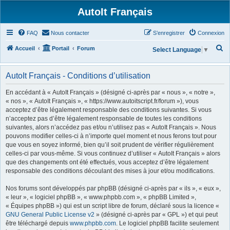
AutoIt Français
FAQ
Nous contacter
S’enregistrer
Connexion
R
Accueil
Portail
Forum
Select Language
▼
e
c
AutoIt Français - Conditions d’utilisation
h
En accédant à « AutoIt Français » (désigné ci-après par « nous », « notre »,
e
« nos », « AutoIt Français », « https://www.autoitscript.fr/forum »), vous
acceptez d’être légalement responsable des conditions suivantes. Si vous
r
n’acceptez pas d’être légalement responsable de toutes les conditions
c
suivantes, alors n’accédez pas et/ou n’utilisez pas « AutoIt Français ». Nous
h
pouvons modifier celles-ci à n’importe quel moment et nous ferons tout pour
que vous en soyez informé, bien qu’il soit prudent de vérifier régulièrement
e
celles-ci par vous-même. Si vous continuez d’utiliser « AutoIt Français » alors
r
que des changements ont été effectués, vous acceptez d’être légalement
responsable des conditions découlant des mises à jour et/ou modifications.
Nos forums sont développés par phpBB (désigné ci-après par « ils », « eux »,
« leur », « logiciel phpBB », « www.phpbb.com », « phpBB Limited »,
« Équipes phpBB ») qui est un script libre de forum, déclaré sous la licence «
GNU General Public License v2
» (désigné ci-après par « GPL ») et qui peut
être téléchargé depuis
www.phpbb.com
. Le logiciel phpBB facilite seulement