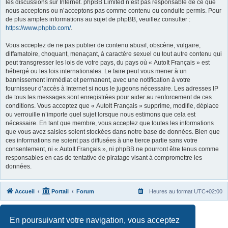
les discussions sur Internet. phpBB Limited n’est pas responsable de ce que
nous acceptons ou n’acceptons pas comme contenu ou conduite permis. Pour
de plus amples informations au sujet de phpBB, veuillez consulter :
https://www.phpbb.com/
.
Vous acceptez de ne pas publier de contenu abusif, obscène, vulgaire,
diffamatoire, choquant, menaçant, à caractère sexuel ou tout autre contenu qui
peut transgresser les lois de votre pays, du pays où « AutoIt Français » est
hébergé ou les lois internationales. Le faire peut vous mener à un
bannissement immédiat et permanent, avec une notification à votre
fournisseur d’accès à Internet si nous le jugeons nécessaire. Les adresses IP
de tous les messages sont enregistrées pour aider au renforcement de ces
conditions. Vous acceptez que « AutoIt Français » supprime, modifie, déplace
ou verrouille n’importe quel sujet lorsque nous estimons que cela est
nécessaire. En tant que membre, vous acceptez que toutes les informations
que vous avez saisies soient stockées dans notre base de données. Bien que
ces informations ne soient pas diffusées à une tierce partie sans votre
consentement, ni « AutoIt Français », ni phpBB ne pourront être tenus comme
responsables en cas de tentative de piratage visant à compromettre les
données.
Accueil
Portail
Forum
Heures au format
UTC+02:00
Développé par
phpBB
® Forum Software © phpBB Limited
En poursuivant votre navigation, vous acceptez
Traduit par
phpBB-fr.com