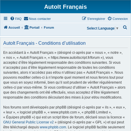
AutoIt Français
FAQ
Nous contacter
S’enregistrer
Connexion
R
Accueil
Portail
Forum
Select Language
▼
e
c
AutoIt Français - Conditions d’utilisation
h
En accédant à « AutoIt Français » (désigné ci-après par « nous », « notre »,
e
« nos », « AutoIt Français », « https://www.autoitscript.fr/forum »), vous
acceptez d’être légalement responsable des conditions suivantes. Si vous
r
n’acceptez pas d’être légalement responsable de toutes les conditions
c
suivantes, alors n’accédez pas et/ou n’utilisez pas « AutoIt Français ». Nous
h
pouvons modifier celles-ci à n’importe quel moment et nous ferons tout pour
que vous en soyez informé, bien qu’il soit prudent de vérifier régulièrement
e
celles-ci par vous-même. Si vous continuez d’utiliser « AutoIt Français » alors
r
que des changements ont été effectués, vous acceptez d’être légalement
responsable des conditions découlant des mises à jour et/ou modifications.
Nos forums sont développés par phpBB (désigné ci-après par « ils », « eux »,
« leur », « logiciel phpBB », « www.phpbb.com », « phpBB Limited »,
« Équipes phpBB ») qui est un script libre de forum, déclaré sous la licence «
GNU General Public License v2
» (désigné ci-après par « GPL ») et qui peut
être téléchargé depuis
www.phpbb.com
. Le logiciel phpBB facilite seulement