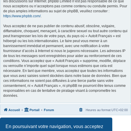
les discussions sur Internet. phpBB Limited n’est pas responsable de ce que
nous acceptons ou n’acceptons pas comme contenu ou conduite permis. Pour
de plus amples informations au sujet de phpBB, veuillez consulter :
https://www.phpbb.com/
.
Vous acceptez de ne pas publier de contenu abusif, obscène, vulgaire,
diffamatoire, choquant, menaçant, à caractère sexuel ou tout autre contenu qui
peut transgresser les lois de votre pays, du pays où « AutoIt Français » est
hébergé ou les lois internationales. Le faire peut vous mener à un
bannissement immédiat et permanent, avec une notification à votre
fournisseur d’accès à Internet si nous le jugeons nécessaire. Les adresses IP
de tous les messages sont enregistrées pour aider au renforcement de ces
conditions. Vous acceptez que « AutoIt Français » supprime, modifie, déplace
ou verrouille n’importe quel sujet lorsque nous estimons que cela est
nécessaire. En tant que membre, vous acceptez que toutes les informations
que vous avez saisies soient stockées dans notre base de données. Bien que
ces informations ne soient pas diffusées à une tierce partie sans votre
consentement, ni « AutoIt Français », ni phpBB ne pourront être tenus comme
responsables en cas de tentative de piratage visant à compromettre les
données.
Accueil
Portail
Forum
Heures au format
UTC+02:00
Développé par
phpBB
® Forum Software © phpBB Limited
En poursuivant votre navigation, vous acceptez
Traduit par
phpBB-fr.com