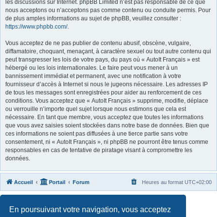
les discussions sur Internet. phpBB Limited n’est pas responsable de ce que
nous acceptons ou n’acceptons pas comme contenu ou conduite permis. Pour
de plus amples informations au sujet de phpBB, veuillez consulter :
https://www.phpbb.com/
.
Vous acceptez de ne pas publier de contenu abusif, obscène, vulgaire,
diffamatoire, choquant, menaçant, à caractère sexuel ou tout autre contenu qui
peut transgresser les lois de votre pays, du pays où « AutoIt Français » est
hébergé ou les lois internationales. Le faire peut vous mener à un
bannissement immédiat et permanent, avec une notification à votre
fournisseur d’accès à Internet si nous le jugeons nécessaire. Les adresses IP
de tous les messages sont enregistrées pour aider au renforcement de ces
conditions. Vous acceptez que « AutoIt Français » supprime, modifie, déplace
ou verrouille n’importe quel sujet lorsque nous estimons que cela est
nécessaire. En tant que membre, vous acceptez que toutes les informations
que vous avez saisies soient stockées dans notre base de données. Bien que
ces informations ne soient pas diffusées à une tierce partie sans votre
consentement, ni « AutoIt Français », ni phpBB ne pourront être tenus comme
responsables en cas de tentative de piratage visant à compromettre les
données.
Accueil
Portail
Forum
Heures au format
UTC+02:00
Développé par
phpBB
® Forum Software © phpBB Limited
En poursuivant votre navigation, vous acceptez
Traduit par
phpBB-fr.com