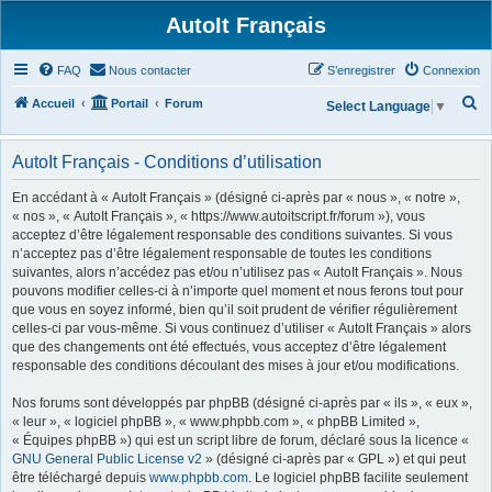
AutoIt Français
FAQ
Nous contacter
S’enregistrer
Connexion
R
Accueil
Portail
Forum
Select Language
▼
e
c
AutoIt Français - Conditions d’utilisation
h
En accédant à « AutoIt Français » (désigné ci-après par « nous », « notre »,
e
« nos », « AutoIt Français », « https://www.autoitscript.fr/forum »), vous
acceptez d’être légalement responsable des conditions suivantes. Si vous
r
n’acceptez pas d’être légalement responsable de toutes les conditions
c
suivantes, alors n’accédez pas et/ou n’utilisez pas « AutoIt Français ». Nous
h
pouvons modifier celles-ci à n’importe quel moment et nous ferons tout pour
que vous en soyez informé, bien qu’il soit prudent de vérifier régulièrement
e
celles-ci par vous-même. Si vous continuez d’utiliser « AutoIt Français » alors
r
que des changements ont été effectués, vous acceptez d’être légalement
responsable des conditions découlant des mises à jour et/ou modifications.
Nos forums sont développés par phpBB (désigné ci-après par « ils », « eux »,
« leur », « logiciel phpBB », « www.phpbb.com », « phpBB Limited »,
« Équipes phpBB ») qui est un script libre de forum, déclaré sous la licence «
GNU General Public License v2
» (désigné ci-après par « GPL ») et qui peut
être téléchargé depuis
www.phpbb.com
. Le logiciel phpBB facilite seulement