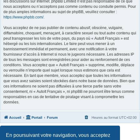
les discussions sur Internet. phpBB Limited n’est pas responsable de ce que
nous acceptons ou n’acceptons pas comme contenu ou conduite permis. Pour
de plus amples informations au sujet de phpBB, veuillez consulter :
https://www.phpbb.com/
.
Vous acceptez de ne pas publier de contenu abusif, obscène, vulgaire,
diffamatoire, choquant, menaçant, à caractère sexuel ou tout autre contenu qui
peut transgresser les lois de votre pays, du pays où « AutoIt Français » est
hébergé ou les lois internationales. Le faire peut vous mener à un
bannissement immédiat et permanent, avec une notification à votre
fournisseur d’accès à Internet si nous le jugeons nécessaire. Les adresses IP
de tous les messages sont enregistrées pour aider au renforcement de ces
conditions. Vous acceptez que « AutoIt Français » supprime, modifie, déplace
ou verrouille n’importe quel sujet lorsque nous estimons que cela est
nécessaire. En tant que membre, vous acceptez que toutes les informations
que vous avez saisies soient stockées dans notre base de données. Bien que
ces informations ne soient pas diffusées à une tierce partie sans votre
consentement, ni « AutoIt Français », ni phpBB ne pourront être tenus comme
responsables en cas de tentative de piratage visant à compromettre les
données.
Accueil
Portail
Forum
Heures au format
UTC+02:00
Développé par
phpBB
® Forum Software © phpBB Limited
En poursuivant votre navigation, vous acceptez
Traduit par
phpBB-fr.com