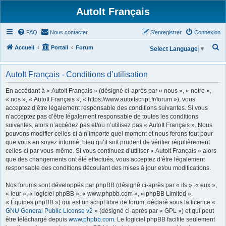
AutoIt Français
FAQ
Nous contacter
S’enregistrer
Connexion
R
Accueil
Portail
Forum
Select Language
▼
e
c
AutoIt Français - Conditions d’utilisation
h
En accédant à « AutoIt Français » (désigné ci-après par « nous », « notre »,
e
« nos », « AutoIt Français », « https://www.autoitscript.fr/forum »), vous
acceptez d’être légalement responsable des conditions suivantes. Si vous
r
n’acceptez pas d’être légalement responsable de toutes les conditions
c
suivantes, alors n’accédez pas et/ou n’utilisez pas « AutoIt Français ». Nous
h
pouvons modifier celles-ci à n’importe quel moment et nous ferons tout pour
que vous en soyez informé, bien qu’il soit prudent de vérifier régulièrement
e
celles-ci par vous-même. Si vous continuez d’utiliser « AutoIt Français » alors
r
que des changements ont été effectués, vous acceptez d’être légalement
responsable des conditions découlant des mises à jour et/ou modifications.
Nos forums sont développés par phpBB (désigné ci-après par « ils », « eux »,
« leur », « logiciel phpBB », « www.phpbb.com », « phpBB Limited »,
« Équipes phpBB ») qui est un script libre de forum, déclaré sous la licence «
GNU General Public License v2
» (désigné ci-après par « GPL ») et qui peut
être téléchargé depuis
www.phpbb.com
. Le logiciel phpBB facilite seulement