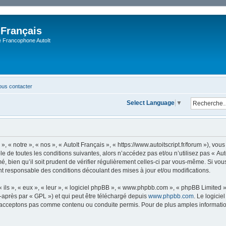
 Français
Francophone AutoIt
us contacter
Select Language
▼
, « notre », « nos », « AutoIt Français », « https://www.autoitscript.fr/forum »), v
 de toutes les conditions suivantes, alors n’accédez pas et/ou n’utilisez pas « Aut
 bien qu’il soit prudent de vérifier régulièrement celles-ci par vous-même. Si vous 
t responsable des conditions découlant des mises à jour et/ou modifications.
ls », « eux », « leur », « logiciel phpBB », « www.phpbb.com », « phpBB Limited »,
-après par « GPL ») et qui peut être téléchargé depuis
www.phpbb.com
. Le logicie
acceptons pas comme contenu ou conduite permis. Pour de plus amples informations