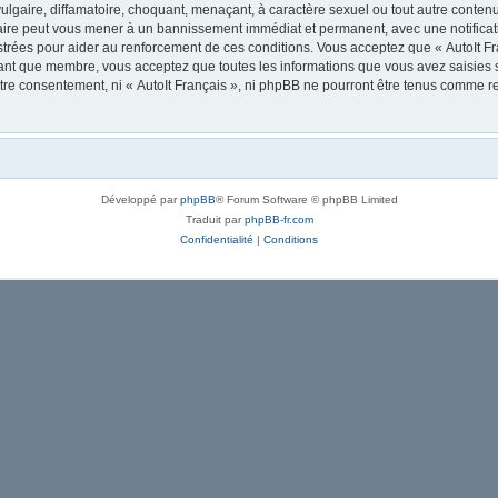
lgaire, diffamatoire, choquant, menaçant, à caractère sexuel ou tout autre contenu 
 faire peut vous mener à un bannissement immédiat et permanent, avec une notificati
trées pour aider au renforcement de ces conditions. Vous acceptez que « AutoIt Fra
tant que membre, vous acceptez que toutes les informations que vous avez saisies
votre consentement, ni « AutoIt Français », ni phpBB ne pourront être tenus comme r
Développé par
phpBB
® Forum Software © phpBB Limited
Traduit par
phpBB-fr.com
Confidentialité
|
Conditions