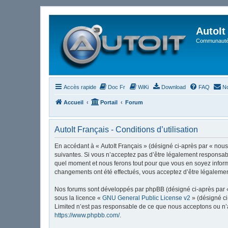
AutoIt
Communauté 
Accès rapide
Doc Fr
WiKi
Download
FAQ
No
Accueil
Portail
Forum
AutoIt Français - Conditions d’utilisation
En accédant à « AutoIt Français » (désigné ci-après par « nous »
suivantes. Si vous n’acceptez pas d’être légalement responsable
quel moment et nous ferons tout pour que vous en soyez informé,
changements ont été effectués, vous acceptez d’être légalemen
Nos forums sont développés par phpBB (désigné ci-après par « i
sous la licence «
GNU General Public License v2
» (désigné ci
Limited n’est pas responsable de ce que nous acceptons ou n’
https://www.phpbb.com/
.