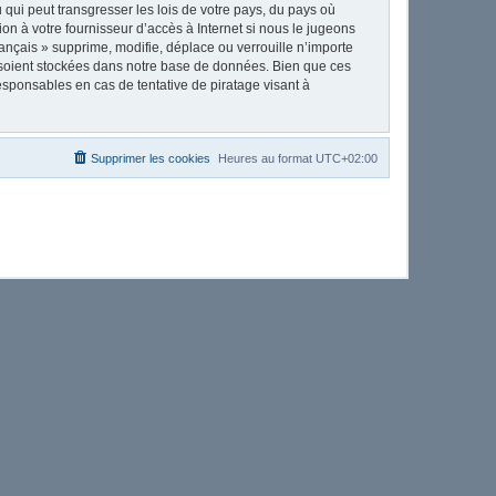
qui peut transgresser les lois de votre pays, du pays où
on à votre fournisseur d’accès à Internet si nous le jugeons
nçais » supprime, modifie, déplace ou verrouille n’importe
 soient stockées dans notre base de données. Bien que ces
esponsables en cas de tentative de piratage visant à
Supprimer les cookies
Heures au format
UTC+02:00