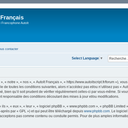
 Français
Francophone AutoIt
us contacter
Select Language
▼
, « notre », « nos », « AutoIt Français », « https://www.autoitscript.fr/forum »), v
 de toutes les conditions suivantes, alors n’accédez pas et/ou n’utilisez pas « Aut
 bien qu’il soit prudent de vérifier régulièrement celles-ci par vous-même. Si vous 
t responsable des conditions découlant des mises à jour et/ou modifications.
ls », « eux », « leur », « logiciel phpBB », « www.phpbb.com », « phpBB Limited »,
-après par « GPL ») et qui peut être téléchargé depuis
www.phpbb.com
. Le logicie
acceptons pas comme contenu ou conduite permis. Pour de plus amples informations