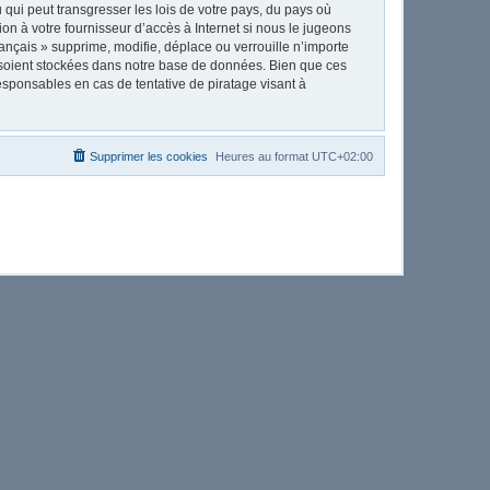
qui peut transgresser les lois de votre pays, du pays où
on à votre fournisseur d’accès à Internet si nous le jugeons
nçais » supprime, modifie, déplace ou verrouille n’importe
 soient stockées dans notre base de données. Bien que ces
esponsables en cas de tentative de piratage visant à
Supprimer les cookies
Heures au format
UTC+02:00