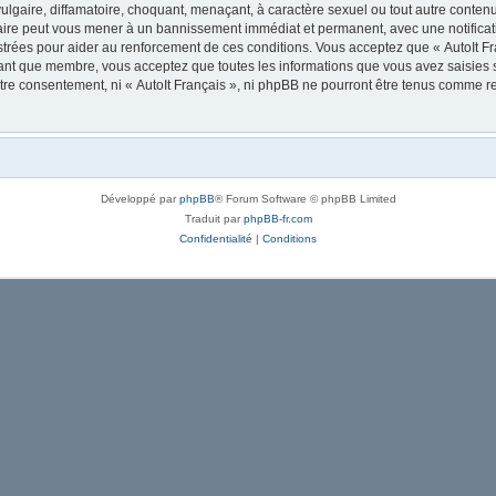
lgaire, diffamatoire, choquant, menaçant, à caractère sexuel ou tout autre contenu 
 faire peut vous mener à un bannissement immédiat et permanent, avec une notificati
trées pour aider au renforcement de ces conditions. Vous acceptez que « AutoIt Fra
tant que membre, vous acceptez que toutes les informations que vous avez saisies
votre consentement, ni « AutoIt Français », ni phpBB ne pourront être tenus comme r
Développé par
phpBB
® Forum Software © phpBB Limited
Traduit par
phpBB-fr.com
Confidentialité
|
Conditions