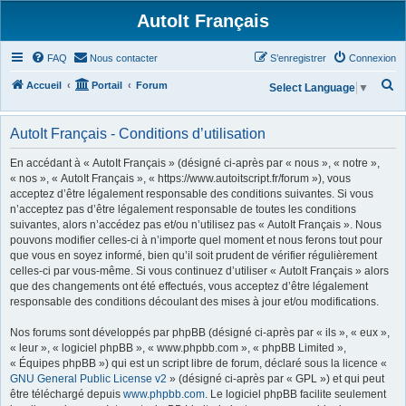
AutoIt Français
FAQ
Nous contacter
S’enregistrer
Connexion
R
Accueil
Portail
Forum
Select Language
▼
e
c
AutoIt Français - Conditions d’utilisation
h
En accédant à « AutoIt Français » (désigné ci-après par « nous », « notre »,
e
« nos », « AutoIt Français », « https://www.autoitscript.fr/forum »), vous
acceptez d’être légalement responsable des conditions suivantes. Si vous
r
n’acceptez pas d’être légalement responsable de toutes les conditions
c
suivantes, alors n’accédez pas et/ou n’utilisez pas « AutoIt Français ». Nous
h
pouvons modifier celles-ci à n’importe quel moment et nous ferons tout pour
que vous en soyez informé, bien qu’il soit prudent de vérifier régulièrement
e
celles-ci par vous-même. Si vous continuez d’utiliser « AutoIt Français » alors
r
que des changements ont été effectués, vous acceptez d’être légalement
responsable des conditions découlant des mises à jour et/ou modifications.
Nos forums sont développés par phpBB (désigné ci-après par « ils », « eux »,
« leur », « logiciel phpBB », « www.phpbb.com », « phpBB Limited »,
« Équipes phpBB ») qui est un script libre de forum, déclaré sous la licence «
GNU General Public License v2
» (désigné ci-après par « GPL ») et qui peut
être téléchargé depuis
www.phpbb.com
. Le logiciel phpBB facilite seulement