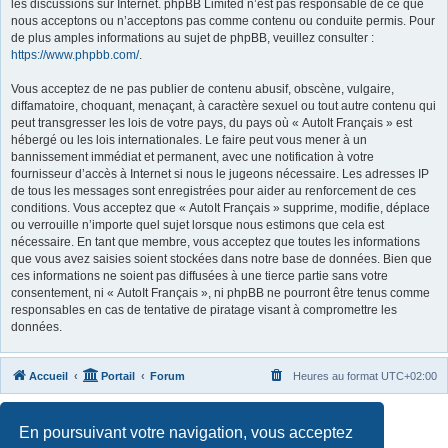
les discussions sur Internet. phpBB Limited n’est pas responsable de ce que
nous acceptons ou n’acceptons pas comme contenu ou conduite permis. Pour
de plus amples informations au sujet de phpBB, veuillez consulter :
https://www.phpbb.com/
.
Vous acceptez de ne pas publier de contenu abusif, obscène, vulgaire,
diffamatoire, choquant, menaçant, à caractère sexuel ou tout autre contenu qui
peut transgresser les lois de votre pays, du pays où « AutoIt Français » est
hébergé ou les lois internationales. Le faire peut vous mener à un
bannissement immédiat et permanent, avec une notification à votre
fournisseur d’accès à Internet si nous le jugeons nécessaire. Les adresses IP
de tous les messages sont enregistrées pour aider au renforcement de ces
conditions. Vous acceptez que « AutoIt Français » supprime, modifie, déplace
ou verrouille n’importe quel sujet lorsque nous estimons que cela est
nécessaire. En tant que membre, vous acceptez que toutes les informations
que vous avez saisies soient stockées dans notre base de données. Bien que
ces informations ne soient pas diffusées à une tierce partie sans votre
consentement, ni « AutoIt Français », ni phpBB ne pourront être tenus comme
responsables en cas de tentative de piratage visant à compromettre les
données.
Accueil
Portail
Forum
Heures au format
UTC+02:00
Développé par
phpBB
® Forum Software © phpBB Limited
En poursuivant votre navigation, vous acceptez
Traduit par
phpBB-fr.com