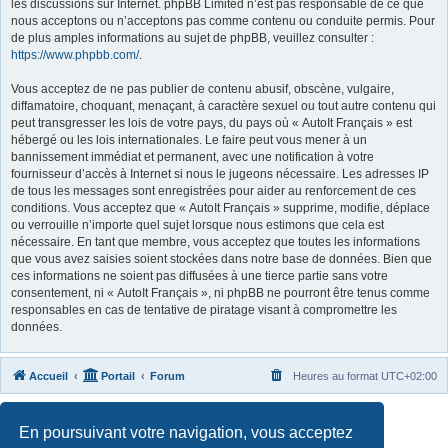
les discussions sur Internet. phpBB Limited n’est pas responsable de ce que
nous acceptons ou n’acceptons pas comme contenu ou conduite permis. Pour
de plus amples informations au sujet de phpBB, veuillez consulter :
https://www.phpbb.com/
.
Vous acceptez de ne pas publier de contenu abusif, obscène, vulgaire,
diffamatoire, choquant, menaçant, à caractère sexuel ou tout autre contenu qui
peut transgresser les lois de votre pays, du pays où « AutoIt Français » est
hébergé ou les lois internationales. Le faire peut vous mener à un
bannissement immédiat et permanent, avec une notification à votre
fournisseur d’accès à Internet si nous le jugeons nécessaire. Les adresses IP
de tous les messages sont enregistrées pour aider au renforcement de ces
conditions. Vous acceptez que « AutoIt Français » supprime, modifie, déplace
ou verrouille n’importe quel sujet lorsque nous estimons que cela est
nécessaire. En tant que membre, vous acceptez que toutes les informations
que vous avez saisies soient stockées dans notre base de données. Bien que
ces informations ne soient pas diffusées à une tierce partie sans votre
consentement, ni « AutoIt Français », ni phpBB ne pourront être tenus comme
responsables en cas de tentative de piratage visant à compromettre les
données.
Accueil
Portail
Forum
Heures au format
UTC+02:00
Développé par
phpBB
® Forum Software © phpBB Limited
En poursuivant votre navigation, vous acceptez
Traduit par
phpBB-fr.com