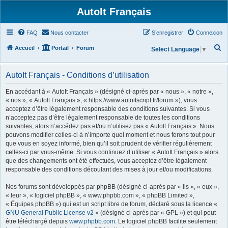
AutoIt Français
FAQ
Nous contacter
S’enregistrer
Connexion
R
Accueil
Portail
Forum
Select Language
▼
e
c
AutoIt Français - Conditions d’utilisation
h
En accédant à « AutoIt Français » (désigné ci-après par « nous », « notre »,
e
« nos », « AutoIt Français », « https://www.autoitscript.fr/forum »), vous
acceptez d’être légalement responsable des conditions suivantes. Si vous
r
n’acceptez pas d’être légalement responsable de toutes les conditions
c
suivantes, alors n’accédez pas et/ou n’utilisez pas « AutoIt Français ». Nous
h
pouvons modifier celles-ci à n’importe quel moment et nous ferons tout pour
que vous en soyez informé, bien qu’il soit prudent de vérifier régulièrement
e
celles-ci par vous-même. Si vous continuez d’utiliser « AutoIt Français » alors
r
que des changements ont été effectués, vous acceptez d’être légalement
responsable des conditions découlant des mises à jour et/ou modifications.
Nos forums sont développés par phpBB (désigné ci-après par « ils », « eux »,
« leur », « logiciel phpBB », « www.phpbb.com », « phpBB Limited »,
« Équipes phpBB ») qui est un script libre de forum, déclaré sous la licence «
GNU General Public License v2
» (désigné ci-après par « GPL ») et qui peut
être téléchargé depuis
www.phpbb.com
. Le logiciel phpBB facilite seulement