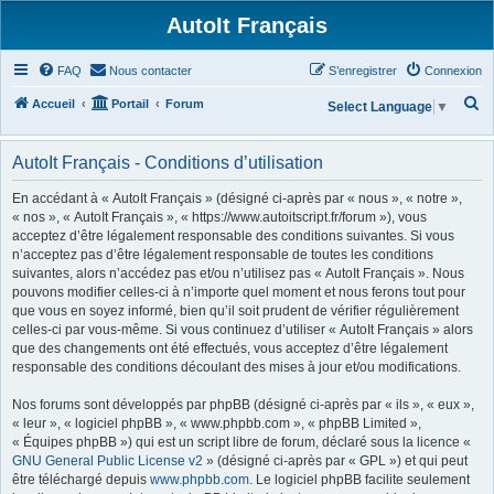
AutoIt Français
FAQ
Nous contacter
S’enregistrer
Connexion
R
Accueil
Portail
Forum
Select Language
▼
e
c
AutoIt Français - Conditions d’utilisation
h
En accédant à « AutoIt Français » (désigné ci-après par « nous », « notre »,
e
« nos », « AutoIt Français », « https://www.autoitscript.fr/forum »), vous
acceptez d’être légalement responsable des conditions suivantes. Si vous
r
n’acceptez pas d’être légalement responsable de toutes les conditions
c
suivantes, alors n’accédez pas et/ou n’utilisez pas « AutoIt Français ». Nous
h
pouvons modifier celles-ci à n’importe quel moment et nous ferons tout pour
que vous en soyez informé, bien qu’il soit prudent de vérifier régulièrement
e
celles-ci par vous-même. Si vous continuez d’utiliser « AutoIt Français » alors
r
que des changements ont été effectués, vous acceptez d’être légalement
responsable des conditions découlant des mises à jour et/ou modifications.
Nos forums sont développés par phpBB (désigné ci-après par « ils », « eux »,
« leur », « logiciel phpBB », « www.phpbb.com », « phpBB Limited »,
« Équipes phpBB ») qui est un script libre de forum, déclaré sous la licence «
GNU General Public License v2
» (désigné ci-après par « GPL ») et qui peut
être téléchargé depuis
www.phpbb.com
. Le logiciel phpBB facilite seulement