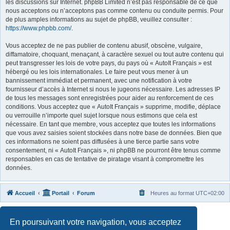
les discussions sur Internet. phpBB Limited n’est pas responsable de ce que
nous acceptons ou n’acceptons pas comme contenu ou conduite permis. Pour
de plus amples informations au sujet de phpBB, veuillez consulter :
https://www.phpbb.com/
.
Vous acceptez de ne pas publier de contenu abusif, obscène, vulgaire,
diffamatoire, choquant, menaçant, à caractère sexuel ou tout autre contenu qui
peut transgresser les lois de votre pays, du pays où « AutoIt Français » est
hébergé ou les lois internationales. Le faire peut vous mener à un
bannissement immédiat et permanent, avec une notification à votre
fournisseur d’accès à Internet si nous le jugeons nécessaire. Les adresses IP
de tous les messages sont enregistrées pour aider au renforcement de ces
conditions. Vous acceptez que « AutoIt Français » supprime, modifie, déplace
ou verrouille n’importe quel sujet lorsque nous estimons que cela est
nécessaire. En tant que membre, vous acceptez que toutes les informations
que vous avez saisies soient stockées dans notre base de données. Bien que
ces informations ne soient pas diffusées à une tierce partie sans votre
consentement, ni « AutoIt Français », ni phpBB ne pourront être tenus comme
responsables en cas de tentative de piratage visant à compromettre les
données.
Accueil
Portail
Forum
Heures au format
UTC+02:00
Développé par
phpBB
® Forum Software © phpBB Limited
En poursuivant votre navigation, vous acceptez
Traduit par
phpBB-fr.com