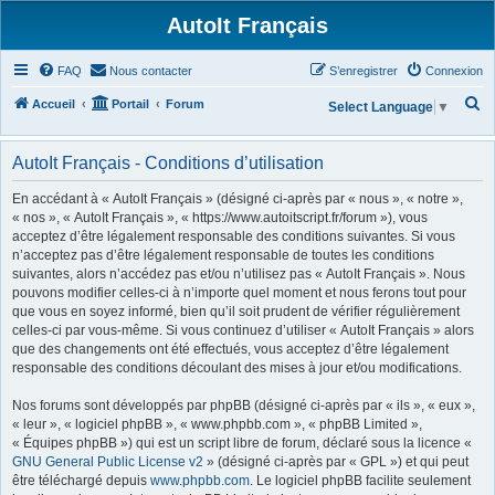
AutoIt Français
FAQ
Nous contacter
S’enregistrer
Connexion
R
Accueil
Portail
Forum
Select Language
▼
e
c
AutoIt Français - Conditions d’utilisation
h
En accédant à « AutoIt Français » (désigné ci-après par « nous », « notre »,
e
« nos », « AutoIt Français », « https://www.autoitscript.fr/forum »), vous
acceptez d’être légalement responsable des conditions suivantes. Si vous
r
n’acceptez pas d’être légalement responsable de toutes les conditions
c
suivantes, alors n’accédez pas et/ou n’utilisez pas « AutoIt Français ». Nous
h
pouvons modifier celles-ci à n’importe quel moment et nous ferons tout pour
que vous en soyez informé, bien qu’il soit prudent de vérifier régulièrement
e
celles-ci par vous-même. Si vous continuez d’utiliser « AutoIt Français » alors
r
que des changements ont été effectués, vous acceptez d’être légalement
responsable des conditions découlant des mises à jour et/ou modifications.
Nos forums sont développés par phpBB (désigné ci-après par « ils », « eux »,
« leur », « logiciel phpBB », « www.phpbb.com », « phpBB Limited »,
« Équipes phpBB ») qui est un script libre de forum, déclaré sous la licence «
GNU General Public License v2
» (désigné ci-après par « GPL ») et qui peut
être téléchargé depuis
www.phpbb.com
. Le logiciel phpBB facilite seulement