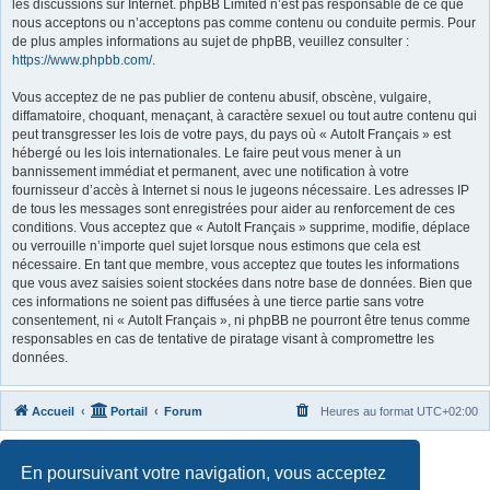
les discussions sur Internet. phpBB Limited n’est pas responsable de ce que
nous acceptons ou n’acceptons pas comme contenu ou conduite permis. Pour
de plus amples informations au sujet de phpBB, veuillez consulter :
https://www.phpbb.com/
.
Vous acceptez de ne pas publier de contenu abusif, obscène, vulgaire,
diffamatoire, choquant, menaçant, à caractère sexuel ou tout autre contenu qui
peut transgresser les lois de votre pays, du pays où « AutoIt Français » est
hébergé ou les lois internationales. Le faire peut vous mener à un
bannissement immédiat et permanent, avec une notification à votre
fournisseur d’accès à Internet si nous le jugeons nécessaire. Les adresses IP
de tous les messages sont enregistrées pour aider au renforcement de ces
conditions. Vous acceptez que « AutoIt Français » supprime, modifie, déplace
ou verrouille n’importe quel sujet lorsque nous estimons que cela est
nécessaire. En tant que membre, vous acceptez que toutes les informations
que vous avez saisies soient stockées dans notre base de données. Bien que
ces informations ne soient pas diffusées à une tierce partie sans votre
consentement, ni « AutoIt Français », ni phpBB ne pourront être tenus comme
responsables en cas de tentative de piratage visant à compromettre les
données.
Accueil
Portail
Forum
Heures au format
UTC+02:00
Développé par
phpBB
® Forum Software © phpBB Limited
En poursuivant votre navigation, vous acceptez
Traduit par
phpBB-fr.com