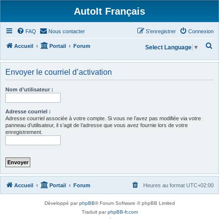
AutoIt Français
FAQ
Nous contacter
S’enregistrer
Connexion
R
Accueil
Portail
Forum
Select Language
▼
e
c
Envoyer le courriel d’activation
h
Nom d’utilisateur :
e
r
Adresse courriel :
c
Adresse courriel associée à votre compte. Si vous ne l’avez pas modifiée via votre
panneau d’utilisateur, il s’agit de l’adresse que vous avez fournie lors de votre
h
enregistrement.
e
r
Accueil
Portail
Forum
Heures au format
UTC+02:00
Développé par
phpBB
® Forum Software © phpBB Limited
Traduit par
phpBB-fr.com