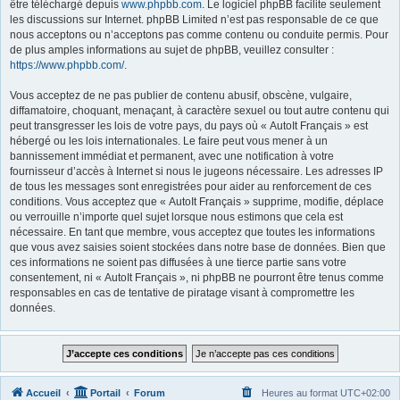
être téléchargé depuis
www.phpbb.com
. Le logiciel phpBB facilite seulement
les discussions sur Internet. phpBB Limited n’est pas responsable de ce que
nous acceptons ou n’acceptons pas comme contenu ou conduite permis. Pour
de plus amples informations au sujet de phpBB, veuillez consulter :
https://www.phpbb.com/
.
Vous acceptez de ne pas publier de contenu abusif, obscène, vulgaire,
diffamatoire, choquant, menaçant, à caractère sexuel ou tout autre contenu qui
peut transgresser les lois de votre pays, du pays où « AutoIt Français » est
hébergé ou les lois internationales. Le faire peut vous mener à un
bannissement immédiat et permanent, avec une notification à votre
fournisseur d’accès à Internet si nous le jugeons nécessaire. Les adresses IP
de tous les messages sont enregistrées pour aider au renforcement de ces
conditions. Vous acceptez que « AutoIt Français » supprime, modifie, déplace
ou verrouille n’importe quel sujet lorsque nous estimons que cela est
nécessaire. En tant que membre, vous acceptez que toutes les informations
que vous avez saisies soient stockées dans notre base de données. Bien que
ces informations ne soient pas diffusées à une tierce partie sans votre
consentement, ni « AutoIt Français », ni phpBB ne pourront être tenus comme
responsables en cas de tentative de piratage visant à compromettre les
données.
Accueil
Portail
Forum
Heures au format
UTC+02:00