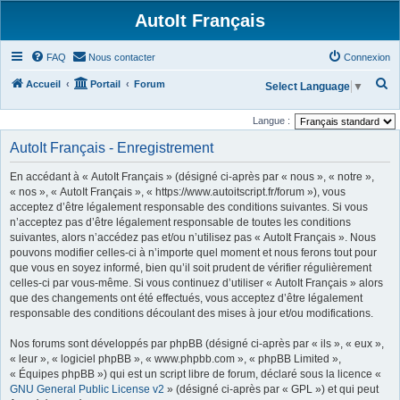
AutoIt Français
FAQ
Nous contacter
Connexion
R
Accueil
Portail
Forum
Select Language
▼
e
Langue :
c
AutoIt Français - Enregistrement
h
e
En accédant à « AutoIt Français » (désigné ci-après par « nous », « notre »,
r
« nos », « AutoIt Français », « https://www.autoitscript.fr/forum »), vous
acceptez d’être légalement responsable des conditions suivantes. Si vous
c
n’acceptez pas d’être légalement responsable de toutes les conditions
h
suivantes, alors n’accédez pas et/ou n’utilisez pas « AutoIt Français ». Nous
pouvons modifier celles-ci à n’importe quel moment et nous ferons tout pour
e
que vous en soyez informé, bien qu’il soit prudent de vérifier régulièrement
r
celles-ci par vous-même. Si vous continuez d’utiliser « AutoIt Français » alors
que des changements ont été effectués, vous acceptez d’être légalement
responsable des conditions découlant des mises à jour et/ou modifications.
Nos forums sont développés par phpBB (désigné ci-après par « ils », « eux »,
« leur », « logiciel phpBB », « www.phpbb.com », « phpBB Limited »,
« Équipes phpBB ») qui est un script libre de forum, déclaré sous la licence «
GNU General Public License v2
» (désigné ci-après par « GPL ») et qui peut