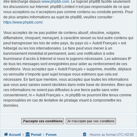
être téléchargé depuis
www.phpbb.com
. Le logiciel phpBB facilite seulement
les discussions sur Internet. phpBB Limited n’est pas responsable de ce que
nous acceptons ou n’acceptons pas comme contenu ou conduite permis. Pour
de plus amples informations au sujet de phpBB, veuillez consulter :
https://www.phpbb.com/
.
Vous acceptez de ne pas publier de contenu abusif, obscène, vulgaire,
diffamatoire, choquant, menaçant, à caractère sexuel ou tout autre contenu qui
peut transgresser les lois de votre pays, du pays où « AutoIt Français » est
hébergé ou les lois internationales. Le faire peut vous mener à un
bannissement immédiat et permanent, avec une notification à votre
fournisseur d’accès à Internet si nous le jugeons nécessaire. Les adresses IP
de tous les messages sont enregistrées pour aider au renforcement de ces
conditions. Vous acceptez que « AutoIt Français » supprime, modifie, déplace
ou verrouille n’importe quel sujet lorsque nous estimons que cela est
nécessaire. En tant que membre, vous acceptez que toutes les informations
que vous avez saisies soient stockées dans notre base de données. Bien que
ces informations ne soient pas diffusées à une tierce partie sans votre
consentement, ni « AutoIt Français », ni phpBB ne pourront être tenus comme
responsables en cas de tentative de piratage visant à compromettre les
données.
Accueil
Portail
Forum
Heures au format
UTC+02:00