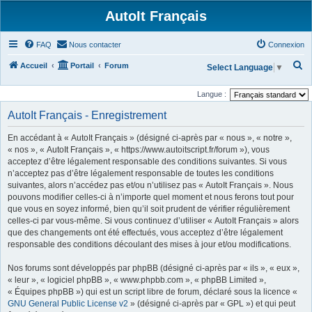
AutoIt Français
FAQ
Nous contacter
Connexion
R
Accueil
Portail
Forum
Select Language
▼
e
Langue :
c
AutoIt Français - Enregistrement
h
e
En accédant à « AutoIt Français » (désigné ci-après par « nous », « notre »,
r
« nos », « AutoIt Français », « https://www.autoitscript.fr/forum »), vous
acceptez d’être légalement responsable des conditions suivantes. Si vous
c
n’acceptez pas d’être légalement responsable de toutes les conditions
h
suivantes, alors n’accédez pas et/ou n’utilisez pas « AutoIt Français ». Nous
pouvons modifier celles-ci à n’importe quel moment et nous ferons tout pour
e
que vous en soyez informé, bien qu’il soit prudent de vérifier régulièrement
r
celles-ci par vous-même. Si vous continuez d’utiliser « AutoIt Français » alors
que des changements ont été effectués, vous acceptez d’être légalement
responsable des conditions découlant des mises à jour et/ou modifications.
Nos forums sont développés par phpBB (désigné ci-après par « ils », « eux »,
« leur », « logiciel phpBB », « www.phpbb.com », « phpBB Limited »,
« Équipes phpBB ») qui est un script libre de forum, déclaré sous la licence «
GNU General Public License v2
» (désigné ci-après par « GPL ») et qui peut