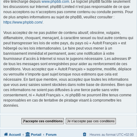
être téléchargé depuis
www.phpbb.com
. Le logiciel phpBB facilite seulement
les discussions sur Internet. phpBB Limited n’est pas responsable de ce que
nous acceptons ou n’acceptons pas comme contenu ou conduite permis. Pour
de plus amples informations au sujet de phpBB, veuillez consulter :
https://www.phpbb.com/
.
Vous acceptez de ne pas publier de contenu abusif, obscène, vulgaire,
diffamatoire, choquant, menaçant, à caractère sexuel ou tout autre contenu qui
peut transgresser les lois de votre pays, du pays où « AutoIt Français » est
hébergé ou les lois internationales. Le faire peut vous mener à un
bannissement immédiat et permanent, avec une notification à votre
fournisseur d’accès à Internet si nous le jugeons nécessaire. Les adresses IP
de tous les messages sont enregistrées pour aider au renforcement de ces
conditions. Vous acceptez que « AutoIt Français » supprime, modifie, déplace
ou verrouille n’importe quel sujet lorsque nous estimons que cela est
nécessaire. En tant que membre, vous acceptez que toutes les informations
que vous avez saisies soient stockées dans notre base de données. Bien que
ces informations ne soient pas diffusées à une tierce partie sans votre
consentement, ni « AutoIt Français », ni phpBB ne pourront être tenus comme
responsables en cas de tentative de piratage visant à compromettre les
données.
Accueil
Portail
Forum
Heures au format
UTC+02:00