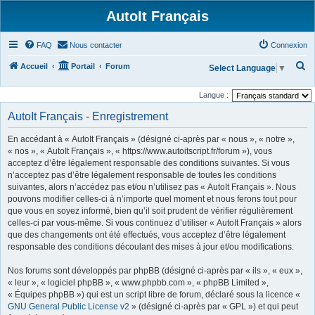
AutoIt Français
FAQ
Nous contacter
Connexion
R
Accueil
Portail
Forum
Select Language
▼
e
Langue :
c
AutoIt Français - Enregistrement
h
e
En accédant à « AutoIt Français » (désigné ci-après par « nous », « notre »,
r
« nos », « AutoIt Français », « https://www.autoitscript.fr/forum »), vous
acceptez d’être légalement responsable des conditions suivantes. Si vous
c
n’acceptez pas d’être légalement responsable de toutes les conditions
h
suivantes, alors n’accédez pas et/ou n’utilisez pas « AutoIt Français ». Nous
pouvons modifier celles-ci à n’importe quel moment et nous ferons tout pour
e
que vous en soyez informé, bien qu’il soit prudent de vérifier régulièrement
r
celles-ci par vous-même. Si vous continuez d’utiliser « AutoIt Français » alors
que des changements ont été effectués, vous acceptez d’être légalement
responsable des conditions découlant des mises à jour et/ou modifications.
Nos forums sont développés par phpBB (désigné ci-après par « ils », « eux »,
« leur », « logiciel phpBB », « www.phpbb.com », « phpBB Limited »,
« Équipes phpBB ») qui est un script libre de forum, déclaré sous la licence «
GNU General Public License v2
» (désigné ci-après par « GPL ») et qui peut