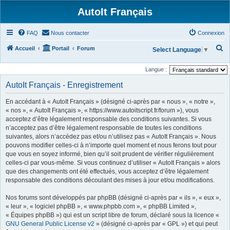
AutoIt Français
FAQ
Nous contacter
Connexion
R
Accueil
Portail
Forum
Select Language
▼
e
Langue :
c
AutoIt Français - Enregistrement
h
e
En accédant à « AutoIt Français » (désigné ci-après par « nous », « notre »,
r
« nos », « AutoIt Français », « https://www.autoitscript.fr/forum »), vous
acceptez d’être légalement responsable des conditions suivantes. Si vous
c
n’acceptez pas d’être légalement responsable de toutes les conditions
h
suivantes, alors n’accédez pas et/ou n’utilisez pas « AutoIt Français ». Nous
pouvons modifier celles-ci à n’importe quel moment et nous ferons tout pour
e
que vous en soyez informé, bien qu’il soit prudent de vérifier régulièrement
r
celles-ci par vous-même. Si vous continuez d’utiliser « AutoIt Français » alors
que des changements ont été effectués, vous acceptez d’être légalement
responsable des conditions découlant des mises à jour et/ou modifications.
Nos forums sont développés par phpBB (désigné ci-après par « ils », « eux »,
« leur », « logiciel phpBB », « www.phpbb.com », « phpBB Limited »,
« Équipes phpBB ») qui est un script libre de forum, déclaré sous la licence «
GNU General Public License v2
» (désigné ci-après par « GPL ») et qui peut