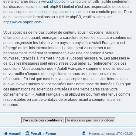
être téléchargé depuis
www.phpbb.com
. Le logiciel phpBB facilite seulement
les discussions sur Internet. phpBB Limited n’est pas responsable de ce que
nous acceptons ou n’acceptons pas comme contenu ou conduite permis. Pour
de plus amples informations au sujet de phpBB, veuillez consulter :
https://www.phpbb.com/
.
Vous acceptez de ne pas publier de contenu abusif, obscène, vulgaire,
diffamatoire, choquant, menaçant, à caractère sexuel ou tout autre contenu qui
peut transgresser les lois de votre pays, du pays où « AutoIt Français » est
hébergé ou les lois internationales. Le faire peut vous mener à un
bannissement immédiat et permanent, avec une notification à votre
fournisseur d’accès à Internet si nous le jugeons nécessaire. Les adresses IP
de tous les messages sont enregistrées pour aider au renforcement de ces
conditions. Vous acceptez que « AutoIt Français » supprime, modifie, déplace
ou verrouille n’importe quel sujet lorsque nous estimons que cela est
nécessaire. En tant que membre, vous acceptez que toutes les informations
que vous avez saisies soient stockées dans notre base de données. Bien que
ces informations ne soient pas diffusées à une tierce partie sans votre
consentement, ni « AutoIt Français », ni phpBB ne pourront être tenus comme
responsables en cas de tentative de piratage visant à compromettre les
données.
Accueil
Portail
Forum
Heures au format
UTC+02:00