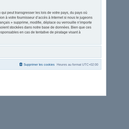
qui peut transgresser les lois de votre pays, du pays où
on à votre fournisseur d’accès à Internet si nous le jugeons
nçais » supprime, modifie, déplace ou verrouille n’importe
 soient stockées dans notre base de données. Bien que ces
esponsables en cas de tentative de piratage visant à
Supprimer les cookies
Heures au format
UTC+02:00