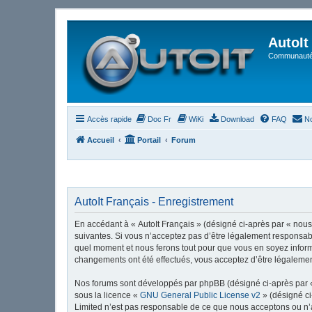
AutoIt
Communauté 
Accès rapide
Doc Fr
WiKi
Download
FAQ
No
Accueil
Portail
Forum
AutoIt Français - Enregistrement
En accédant à « AutoIt Français » (désigné ci-après par « nous »
suivantes. Si vous n’acceptez pas d’être légalement responsable
quel moment et nous ferons tout pour que vous en soyez informé,
changements ont été effectués, vous acceptez d’être légalemen
Nos forums sont développés par phpBB (désigné ci-après par « i
sous la licence «
GNU General Public License v2
» (désigné ci
Limited n’est pas responsable de ce que nous acceptons ou n’