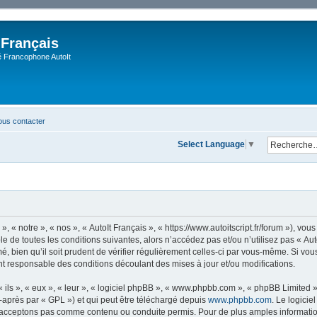
 Français
Francophone AutoIt
us contacter
Select Language
▼
, « notre », « nos », « AutoIt Français », « https://www.autoitscript.fr/forum »), v
 de toutes les conditions suivantes, alors n’accédez pas et/ou n’utilisez pas « Aut
 bien qu’il soit prudent de vérifier régulièrement celles-ci par vous-même. Si vous 
t responsable des conditions découlant des mises à jour et/ou modifications.
ls », « eux », « leur », « logiciel phpBB », « www.phpbb.com », « phpBB Limited »,
-après par « GPL ») et qui peut être téléchargé depuis
www.phpbb.com
. Le logicie
acceptons pas comme contenu ou conduite permis. Pour de plus amples informations