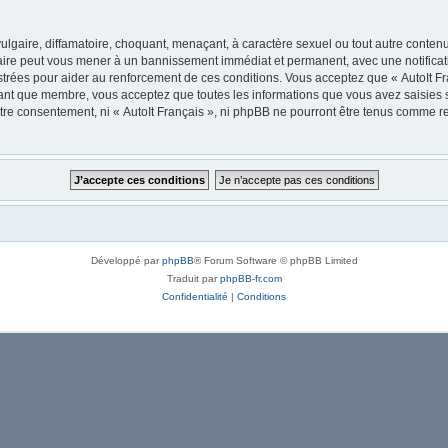
lgaire, diffamatoire, choquant, menaçant, à caractère sexuel ou tout autre contenu 
 faire peut vous mener à un bannissement immédiat et permanent, avec une notificati
trées pour aider au renforcement de ces conditions. Vous acceptez que « AutoIt Fra
tant que membre, vous acceptez que toutes les informations que vous avez saisies
votre consentement, ni « AutoIt Français », ni phpBB ne pourront être tenus comme r
Développé par
phpBB
® Forum Software © phpBB Limited
Traduit par
phpBB-fr.com
Confidentialité
|
Conditions