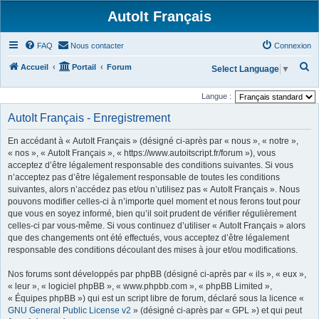
AutoIt Français
FAQ
Nous contacter
Connexion
R
Accueil
Portail
Forum
Select Language
▼
e
Langue :
c
AutoIt Français - Enregistrement
h
e
En accédant à « AutoIt Français » (désigné ci-après par « nous », « notre »,
r
« nos », « AutoIt Français », « https://www.autoitscript.fr/forum »), vous
acceptez d’être légalement responsable des conditions suivantes. Si vous
c
n’acceptez pas d’être légalement responsable de toutes les conditions
h
suivantes, alors n’accédez pas et/ou n’utilisez pas « AutoIt Français ». Nous
pouvons modifier celles-ci à n’importe quel moment et nous ferons tout pour
e
que vous en soyez informé, bien qu’il soit prudent de vérifier régulièrement
r
celles-ci par vous-même. Si vous continuez d’utiliser « AutoIt Français » alors
que des changements ont été effectués, vous acceptez d’être légalement
responsable des conditions découlant des mises à jour et/ou modifications.
Nos forums sont développés par phpBB (désigné ci-après par « ils », « eux »,
« leur », « logiciel phpBB », « www.phpbb.com », « phpBB Limited »,
« Équipes phpBB ») qui est un script libre de forum, déclaré sous la licence «
GNU General Public License v2
» (désigné ci-après par « GPL ») et qui peut