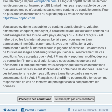
être téléchargé depuis
www.phpbb.com
. Le logiciel phpBB facilite seulement
les discussions sur Internet. phpBB Limited n’est pas responsable de ce que
nous acceptons ou n’acceptons pas comme contenu ou conduite permis. Pour
de plus amples informations au sujet de phpBB, veuillez consulter :
https://www.phpbb.com/
.
Vous acceptez de ne pas publier de contenu abusif, obscène, vulgaire,
diffamatoire, choquant, menaçant, à caractère sexuel ou tout autre contenu qui
peut transgresser les lois de votre pays, du pays où « AutoIt Français » est
hébergé ou les lois internationales. Le faire peut vous mener à un
bannissement immédiat et permanent, avec une notification à votre
fournisseur d’accès à Internet si nous le jugeons nécessaire. Les adresses IP
de tous les messages sont enregistrées pour aider au renforcement de ces
conditions. Vous acceptez que « AutoIt Français » supprime, modifie, déplace
ou verrouille n’importe quel sujet lorsque nous estimons que cela est
nécessaire. En tant que membre, vous acceptez que toutes les informations
que vous avez saisies soient stockées dans notre base de données. Bien que
ces informations ne soient pas diffusées à une tierce partie sans votre
consentement, ni « AutoIt Français », ni phpBB ne pourront être tenus comme
responsables en cas de tentative de piratage visant à compromettre les
données.
Accueil
Portail
Forum
Heures au format
UTC+02:00