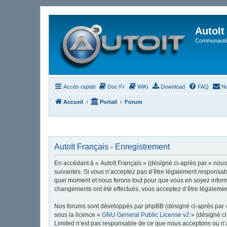
AutoIt
Communauté 
Accès rapide
Doc Fr
WiKi
Download
FAQ
No
Accueil
Portail
Forum
AutoIt Français - Enregistrement
En accédant à « AutoIt Français » (désigné ci-après par « nous »
suivantes. Si vous n’acceptez pas d’être légalement responsable
quel moment et nous ferons tout pour que vous en soyez informé,
changements ont été effectués, vous acceptez d’être légalemen
Nos forums sont développés par phpBB (désigné ci-après par « i
sous la licence «
GNU General Public License v2
» (désigné ci
Limited n’est pas responsable de ce que nous acceptons ou n’