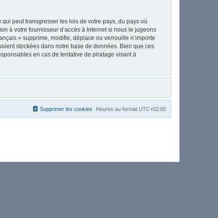
qui peut transgresser les lois de votre pays, du pays où
on à votre fournisseur d’accès à Internet si nous le jugeons
nçais » supprime, modifie, déplace ou verrouille n’importe
 soient stockées dans notre base de données. Bien que ces
esponsables en cas de tentative de piratage visant à
Supprimer les cookies
Heures au format
UTC+02:00