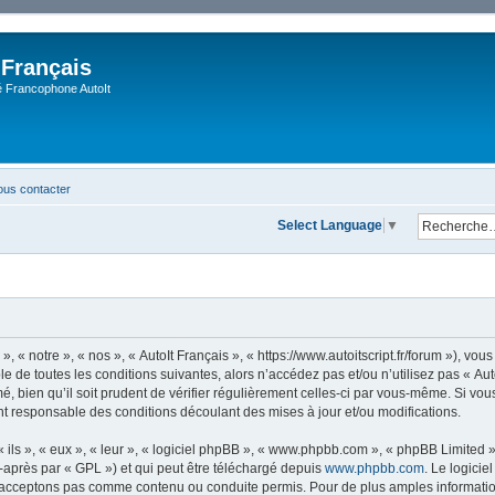
 Français
Francophone AutoIt
us contacter
Select Language
▼
, « notre », « nos », « AutoIt Français », « https://www.autoitscript.fr/forum »), v
 de toutes les conditions suivantes, alors n’accédez pas et/ou n’utilisez pas « Aut
 bien qu’il soit prudent de vérifier régulièrement celles-ci par vous-même. Si vous 
t responsable des conditions découlant des mises à jour et/ou modifications.
ls », « eux », « leur », « logiciel phpBB », « www.phpbb.com », « phpBB Limited »,
-après par « GPL ») et qui peut être téléchargé depuis
www.phpbb.com
. Le logicie
acceptons pas comme contenu ou conduite permis. Pour de plus amples informations