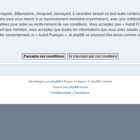
lgaire, diffamatoire, choquant, menaçant, à caractère sexuel ou tout autre contenu 
 faire peut vous mener à un bannissement immédiat et permanent, avec une notificati
trées pour aider au renforcement de ces conditions. Vous acceptez que « AutoIt Fra
tant que membre, vous acceptez que toutes les informations que vous avez saisies
votre consentement, ni « AutoIt Français », ni phpBB ne pourront être tenus comme r
Développé par
phpBB
® Forum Software © phpBB Limited
Traduit par
phpBB-fr.com
Confidentialité
|
Conditions