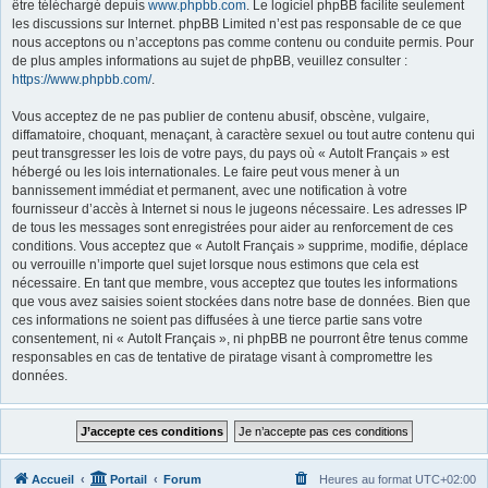
être téléchargé depuis
www.phpbb.com
. Le logiciel phpBB facilite seulement
les discussions sur Internet. phpBB Limited n’est pas responsable de ce que
nous acceptons ou n’acceptons pas comme contenu ou conduite permis. Pour
de plus amples informations au sujet de phpBB, veuillez consulter :
https://www.phpbb.com/
.
Vous acceptez de ne pas publier de contenu abusif, obscène, vulgaire,
diffamatoire, choquant, menaçant, à caractère sexuel ou tout autre contenu qui
peut transgresser les lois de votre pays, du pays où « AutoIt Français » est
hébergé ou les lois internationales. Le faire peut vous mener à un
bannissement immédiat et permanent, avec une notification à votre
fournisseur d’accès à Internet si nous le jugeons nécessaire. Les adresses IP
de tous les messages sont enregistrées pour aider au renforcement de ces
conditions. Vous acceptez que « AutoIt Français » supprime, modifie, déplace
ou verrouille n’importe quel sujet lorsque nous estimons que cela est
nécessaire. En tant que membre, vous acceptez que toutes les informations
que vous avez saisies soient stockées dans notre base de données. Bien que
ces informations ne soient pas diffusées à une tierce partie sans votre
consentement, ni « AutoIt Français », ni phpBB ne pourront être tenus comme
responsables en cas de tentative de piratage visant à compromettre les
données.
Accueil
Portail
Forum
Heures au format
UTC+02:00