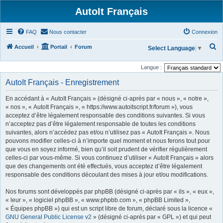
AutoIt Français
FAQ
Nous contacter
Connexion
R
Accueil
Portail
Forum
Select Language
▼
e
Langue :
c
AutoIt Français - Enregistrement
h
e
En accédant à « AutoIt Français » (désigné ci-après par « nous », « notre »,
r
« nos », « AutoIt Français », « https://www.autoitscript.fr/forum »), vous
acceptez d’être légalement responsable des conditions suivantes. Si vous
c
n’acceptez pas d’être légalement responsable de toutes les conditions
h
suivantes, alors n’accédez pas et/ou n’utilisez pas « AutoIt Français ». Nous
pouvons modifier celles-ci à n’importe quel moment et nous ferons tout pour
e
que vous en soyez informé, bien qu’il soit prudent de vérifier régulièrement
r
celles-ci par vous-même. Si vous continuez d’utiliser « AutoIt Français » alors
que des changements ont été effectués, vous acceptez d’être légalement
responsable des conditions découlant des mises à jour et/ou modifications.
Nos forums sont développés par phpBB (désigné ci-après par « ils », « eux »,
« leur », « logiciel phpBB », « www.phpbb.com », « phpBB Limited »,
« Équipes phpBB ») qui est un script libre de forum, déclaré sous la licence «
GNU General Public License v2
» (désigné ci-après par « GPL ») et qui peut