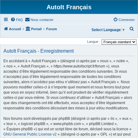
AutoIt Français
FAQ
Nous contacter
Connexion
R
Accueil
Portail
Forum
Select Language
▼
e
Langue :
c
AutoIt Français - Enregistrement
h
e
En accédant à « AutoIt Français » (désigné ci-après par « nous », « notre »,
r
« nos », « AutoIt Français », « https://www.autoitscript.fr/forum »), vous
acceptez d’être légalement responsable des conditions suivantes. Si vous
c
n’acceptez pas d’être légalement responsable de toutes les conditions
h
suivantes, alors n’accédez pas et/ou n’utilisez pas « AutoIt Français ». Nous
pouvons modifier celles-ci à n’importe quel moment et nous ferons tout pour
e
que vous en soyez informé, bien qu’il soit prudent de vérifier régulièrement
r
celles-ci par vous-même. Si vous continuez d’utiliser « AutoIt Français » alors
que des changements ont été effectués, vous acceptez d’être légalement
responsable des conditions découlant des mises à jour et/ou modifications.
Nos forums sont développés par phpBB (désigné ci-après par « ils », « eux »,
« leur », « logiciel phpBB », « www.phpbb.com », « phpBB Limited »,
« Équipes phpBB ») qui est un script libre de forum, déclaré sous la licence «
GNU General Public License v2
» (désigné ci-après par « GPL ») et qui peut