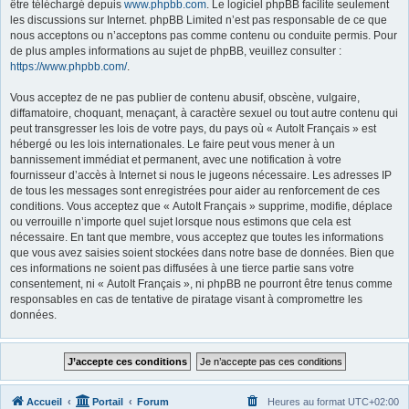
être téléchargé depuis
www.phpbb.com
. Le logiciel phpBB facilite seulement
les discussions sur Internet. phpBB Limited n’est pas responsable de ce que
nous acceptons ou n’acceptons pas comme contenu ou conduite permis. Pour
de plus amples informations au sujet de phpBB, veuillez consulter :
https://www.phpbb.com/
.
Vous acceptez de ne pas publier de contenu abusif, obscène, vulgaire,
diffamatoire, choquant, menaçant, à caractère sexuel ou tout autre contenu qui
peut transgresser les lois de votre pays, du pays où « AutoIt Français » est
hébergé ou les lois internationales. Le faire peut vous mener à un
bannissement immédiat et permanent, avec une notification à votre
fournisseur d’accès à Internet si nous le jugeons nécessaire. Les adresses IP
de tous les messages sont enregistrées pour aider au renforcement de ces
conditions. Vous acceptez que « AutoIt Français » supprime, modifie, déplace
ou verrouille n’importe quel sujet lorsque nous estimons que cela est
nécessaire. En tant que membre, vous acceptez que toutes les informations
que vous avez saisies soient stockées dans notre base de données. Bien que
ces informations ne soient pas diffusées à une tierce partie sans votre
consentement, ni « AutoIt Français », ni phpBB ne pourront être tenus comme
responsables en cas de tentative de piratage visant à compromettre les
données.
Accueil
Portail
Forum
Heures au format
UTC+02:00