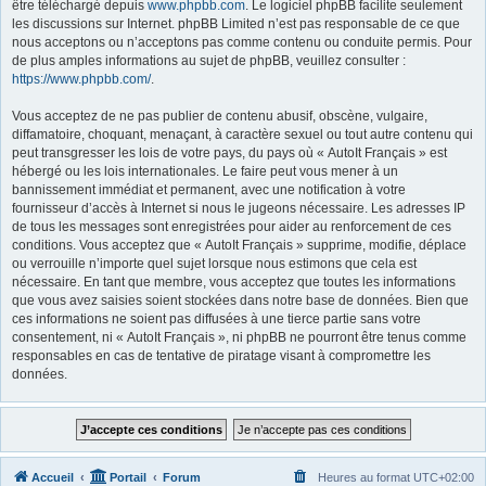
être téléchargé depuis
www.phpbb.com
. Le logiciel phpBB facilite seulement
les discussions sur Internet. phpBB Limited n’est pas responsable de ce que
nous acceptons ou n’acceptons pas comme contenu ou conduite permis. Pour
de plus amples informations au sujet de phpBB, veuillez consulter :
https://www.phpbb.com/
.
Vous acceptez de ne pas publier de contenu abusif, obscène, vulgaire,
diffamatoire, choquant, menaçant, à caractère sexuel ou tout autre contenu qui
peut transgresser les lois de votre pays, du pays où « AutoIt Français » est
hébergé ou les lois internationales. Le faire peut vous mener à un
bannissement immédiat et permanent, avec une notification à votre
fournisseur d’accès à Internet si nous le jugeons nécessaire. Les adresses IP
de tous les messages sont enregistrées pour aider au renforcement de ces
conditions. Vous acceptez que « AutoIt Français » supprime, modifie, déplace
ou verrouille n’importe quel sujet lorsque nous estimons que cela est
nécessaire. En tant que membre, vous acceptez que toutes les informations
que vous avez saisies soient stockées dans notre base de données. Bien que
ces informations ne soient pas diffusées à une tierce partie sans votre
consentement, ni « AutoIt Français », ni phpBB ne pourront être tenus comme
responsables en cas de tentative de piratage visant à compromettre les
données.
Accueil
Portail
Forum
Heures au format
UTC+02:00