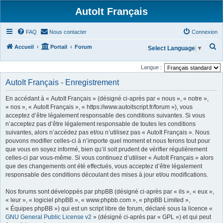
AutoIt Français
FAQ
Nous contacter
Connexion
R
Accueil
Portail
Forum
Select Language
▼
e
Langue :
c
AutoIt Français - Enregistrement
h
e
En accédant à « AutoIt Français » (désigné ci-après par « nous », « notre »,
r
« nos », « AutoIt Français », « https://www.autoitscript.fr/forum »), vous
acceptez d’être légalement responsable des conditions suivantes. Si vous
c
n’acceptez pas d’être légalement responsable de toutes les conditions
h
suivantes, alors n’accédez pas et/ou n’utilisez pas « AutoIt Français ». Nous
pouvons modifier celles-ci à n’importe quel moment et nous ferons tout pour
e
que vous en soyez informé, bien qu’il soit prudent de vérifier régulièrement
r
celles-ci par vous-même. Si vous continuez d’utiliser « AutoIt Français » alors
que des changements ont été effectués, vous acceptez d’être légalement
responsable des conditions découlant des mises à jour et/ou modifications.
Nos forums sont développés par phpBB (désigné ci-après par « ils », « eux »,
« leur », « logiciel phpBB », « www.phpbb.com », « phpBB Limited »,
« Équipes phpBB ») qui est un script libre de forum, déclaré sous la licence «
GNU General Public License v2
» (désigné ci-après par « GPL ») et qui peut