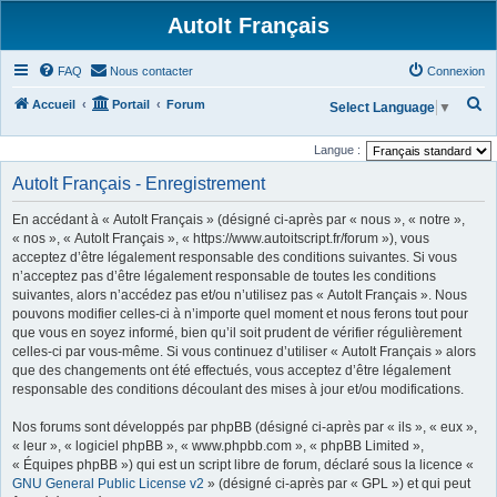
AutoIt Français
FAQ
Nous contacter
Connexion
R
Accueil
Portail
Forum
Select Language
▼
e
Langue :
c
AutoIt Français - Enregistrement
h
e
En accédant à « AutoIt Français » (désigné ci-après par « nous », « notre »,
r
« nos », « AutoIt Français », « https://www.autoitscript.fr/forum »), vous
acceptez d’être légalement responsable des conditions suivantes. Si vous
c
n’acceptez pas d’être légalement responsable de toutes les conditions
h
suivantes, alors n’accédez pas et/ou n’utilisez pas « AutoIt Français ». Nous
pouvons modifier celles-ci à n’importe quel moment et nous ferons tout pour
e
que vous en soyez informé, bien qu’il soit prudent de vérifier régulièrement
r
celles-ci par vous-même. Si vous continuez d’utiliser « AutoIt Français » alors
que des changements ont été effectués, vous acceptez d’être légalement
responsable des conditions découlant des mises à jour et/ou modifications.
Nos forums sont développés par phpBB (désigné ci-après par « ils », « eux »,
« leur », « logiciel phpBB », « www.phpbb.com », « phpBB Limited »,
« Équipes phpBB ») qui est un script libre de forum, déclaré sous la licence «
GNU General Public License v2
» (désigné ci-après par « GPL ») et qui peut