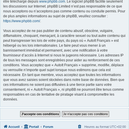
être téléchargé depuis
www.phpbb.com
. Le logiciel phpBB facilite seulement
les discussions sur Internet. phpBB Limited n’est pas responsable de ce que
nous acceptons ou n’acceptons pas comme contenu ou conduite permis. Pour
de plus amples informations au sujet de phpBB, veuillez consulter :
https://www.phpbb.com/
.
Vous acceptez de ne pas publier de contenu abusif, obscène, vulgaire,
diffamatoire, choquant, menaçant, à caractère sexuel ou tout autre contenu qui
peut transgresser les lois de votre pays, du pays où « AutoIt Français » est
hébergé ou les lois internationales. Le faire peut vous mener à un
bannissement immédiat et permanent, avec une notification à votre
fournisseur d’accès à Internet si nous le jugeons nécessaire. Les adresses IP
de tous les messages sont enregistrées pour aider au renforcement de ces
conditions. Vous acceptez que « AutoIt Français » supprime, modifie, déplace
ou verrouille n’importe quel sujet lorsque nous estimons que cela est
nécessaire. En tant que membre, vous acceptez que toutes les informations
que vous avez saisies soient stockées dans notre base de données. Bien que
ces informations ne soient pas diffusées à une tierce partie sans votre
consentement, ni « AutoIt Français », ni phpBB ne pourront être tenus comme
responsables en cas de tentative de piratage visant à compromettre les
données.
Accueil
Portail
Forum
Heures au format
UTC+02:00