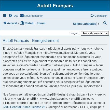
AutoIt Français
FAQ
Nous contacter
Connexion
R
Accueil
Portail
Forum
Select Language
▼
e
Langue :
c
AutoIt Français - Enregistrement
h
e
En accédant à « AutoIt Français » (désigné ci-après par « nous », « notre »,
r
« nos », « AutoIt Français », « https://www.autoitscript.fr/forum »), vous
acceptez d’être légalement responsable des conditions suivantes. Si vous
c
n’acceptez pas d’être légalement responsable de toutes les conditions
h
suivantes, alors n’accédez pas et/ou n’utilisez pas « AutoIt Français ». Nous
pouvons modifier celles-ci à n’importe quel moment et nous ferons tout pour
e
que vous en soyez informé, bien qu’il soit prudent de vérifier régulièrement
r
celles-ci par vous-même. Si vous continuez d’utiliser « AutoIt Français » alors
que des changements ont été effectués, vous acceptez d’être légalement
responsable des conditions découlant des mises à jour et/ou modifications.
Nos forums sont développés par phpBB (désigné ci-après par « ils », « eux »,
« leur », « logiciel phpBB », « www.phpbb.com », « phpBB Limited »,
« Équipes phpBB ») qui est un script libre de forum, déclaré sous la licence «
GNU General Public License v2
» (désigné ci-après par « GPL ») et qui peut