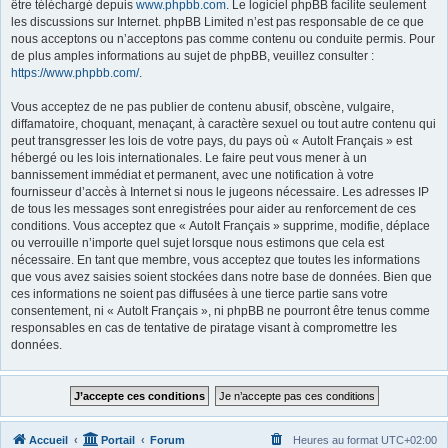
être téléchargé depuis
www.phpbb.com
. Le logiciel phpBB facilite seulement
les discussions sur Internet. phpBB Limited n’est pas responsable de ce que
nous acceptons ou n’acceptons pas comme contenu ou conduite permis. Pour
de plus amples informations au sujet de phpBB, veuillez consulter :
https://www.phpbb.com/
.
Vous acceptez de ne pas publier de contenu abusif, obscène, vulgaire,
diffamatoire, choquant, menaçant, à caractère sexuel ou tout autre contenu qui
peut transgresser les lois de votre pays, du pays où « AutoIt Français » est
hébergé ou les lois internationales. Le faire peut vous mener à un
bannissement immédiat et permanent, avec une notification à votre
fournisseur d’accès à Internet si nous le jugeons nécessaire. Les adresses IP
de tous les messages sont enregistrées pour aider au renforcement de ces
conditions. Vous acceptez que « AutoIt Français » supprime, modifie, déplace
ou verrouille n’importe quel sujet lorsque nous estimons que cela est
nécessaire. En tant que membre, vous acceptez que toutes les informations
que vous avez saisies soient stockées dans notre base de données. Bien que
ces informations ne soient pas diffusées à une tierce partie sans votre
consentement, ni « AutoIt Français », ni phpBB ne pourront être tenus comme
responsables en cas de tentative de piratage visant à compromettre les
données.
Accueil
Portail
Forum
Heures au format
UTC+02:00