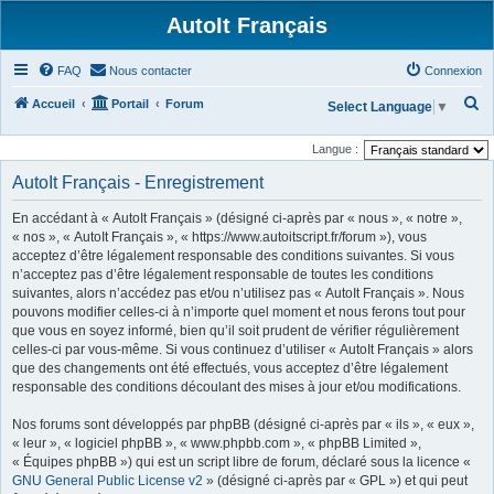
AutoIt Français
FAQ
Nous contacter
Connexion
R
Accueil
Portail
Forum
Select Language
▼
e
Langue :
c
AutoIt Français - Enregistrement
h
e
En accédant à « AutoIt Français » (désigné ci-après par « nous », « notre »,
r
« nos », « AutoIt Français », « https://www.autoitscript.fr/forum »), vous
acceptez d’être légalement responsable des conditions suivantes. Si vous
c
n’acceptez pas d’être légalement responsable de toutes les conditions
h
suivantes, alors n’accédez pas et/ou n’utilisez pas « AutoIt Français ». Nous
pouvons modifier celles-ci à n’importe quel moment et nous ferons tout pour
e
que vous en soyez informé, bien qu’il soit prudent de vérifier régulièrement
r
celles-ci par vous-même. Si vous continuez d’utiliser « AutoIt Français » alors
que des changements ont été effectués, vous acceptez d’être légalement
responsable des conditions découlant des mises à jour et/ou modifications.
Nos forums sont développés par phpBB (désigné ci-après par « ils », « eux »,
« leur », « logiciel phpBB », « www.phpbb.com », « phpBB Limited »,
« Équipes phpBB ») qui est un script libre de forum, déclaré sous la licence «
GNU General Public License v2
» (désigné ci-après par « GPL ») et qui peut