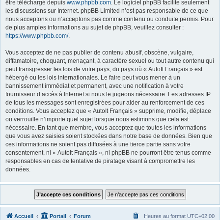
être téléchargé depuis
www.phpbb.com
. Le logiciel phpBB facilite seulement
les discussions sur Internet. phpBB Limited n’est pas responsable de ce que
nous acceptons ou n’acceptons pas comme contenu ou conduite permis. Pour
de plus amples informations au sujet de phpBB, veuillez consulter :
https://www.phpbb.com/
.
Vous acceptez de ne pas publier de contenu abusif, obscène, vulgaire,
diffamatoire, choquant, menaçant, à caractère sexuel ou tout autre contenu qui
peut transgresser les lois de votre pays, du pays où « AutoIt Français » est
hébergé ou les lois internationales. Le faire peut vous mener à un
bannissement immédiat et permanent, avec une notification à votre
fournisseur d’accès à Internet si nous le jugeons nécessaire. Les adresses IP
de tous les messages sont enregistrées pour aider au renforcement de ces
conditions. Vous acceptez que « AutoIt Français » supprime, modifie, déplace
ou verrouille n’importe quel sujet lorsque nous estimons que cela est
nécessaire. En tant que membre, vous acceptez que toutes les informations
que vous avez saisies soient stockées dans notre base de données. Bien que
ces informations ne soient pas diffusées à une tierce partie sans votre
consentement, ni « AutoIt Français », ni phpBB ne pourront être tenus comme
responsables en cas de tentative de piratage visant à compromettre les
données.
Accueil
Portail
Forum
Heures au format
UTC+02:00