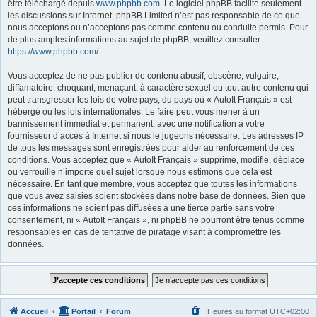
être téléchargé depuis
www.phpbb.com
. Le logiciel phpBB facilite seulement
les discussions sur Internet. phpBB Limited n’est pas responsable de ce que
nous acceptons ou n’acceptons pas comme contenu ou conduite permis. Pour
de plus amples informations au sujet de phpBB, veuillez consulter :
https://www.phpbb.com/
.
Vous acceptez de ne pas publier de contenu abusif, obscène, vulgaire,
diffamatoire, choquant, menaçant, à caractère sexuel ou tout autre contenu qui
peut transgresser les lois de votre pays, du pays où « AutoIt Français » est
hébergé ou les lois internationales. Le faire peut vous mener à un
bannissement immédiat et permanent, avec une notification à votre
fournisseur d’accès à Internet si nous le jugeons nécessaire. Les adresses IP
de tous les messages sont enregistrées pour aider au renforcement de ces
conditions. Vous acceptez que « AutoIt Français » supprime, modifie, déplace
ou verrouille n’importe quel sujet lorsque nous estimons que cela est
nécessaire. En tant que membre, vous acceptez que toutes les informations
que vous avez saisies soient stockées dans notre base de données. Bien que
ces informations ne soient pas diffusées à une tierce partie sans votre
consentement, ni « AutoIt Français », ni phpBB ne pourront être tenus comme
responsables en cas de tentative de piratage visant à compromettre les
données.
Accueil
Portail
Forum
Heures au format
UTC+02:00