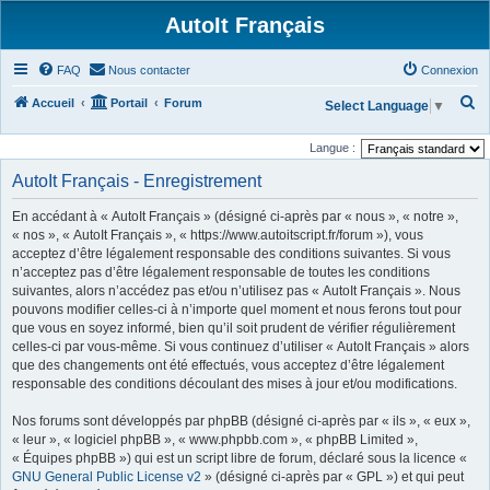
AutoIt Français
FAQ
Nous contacter
Connexion
R
Accueil
Portail
Forum
Select Language
▼
e
Langue :
c
AutoIt Français - Enregistrement
h
e
En accédant à « AutoIt Français » (désigné ci-après par « nous », « notre »,
r
« nos », « AutoIt Français », « https://www.autoitscript.fr/forum »), vous
acceptez d’être légalement responsable des conditions suivantes. Si vous
c
n’acceptez pas d’être légalement responsable de toutes les conditions
h
suivantes, alors n’accédez pas et/ou n’utilisez pas « AutoIt Français ». Nous
pouvons modifier celles-ci à n’importe quel moment et nous ferons tout pour
e
que vous en soyez informé, bien qu’il soit prudent de vérifier régulièrement
r
celles-ci par vous-même. Si vous continuez d’utiliser « AutoIt Français » alors
que des changements ont été effectués, vous acceptez d’être légalement
responsable des conditions découlant des mises à jour et/ou modifications.
Nos forums sont développés par phpBB (désigné ci-après par « ils », « eux »,
« leur », « logiciel phpBB », « www.phpbb.com », « phpBB Limited »,
« Équipes phpBB ») qui est un script libre de forum, déclaré sous la licence «
GNU General Public License v2
» (désigné ci-après par « GPL ») et qui peut