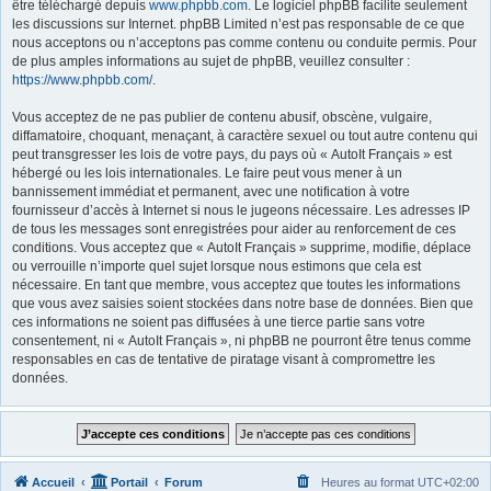
être téléchargé depuis
www.phpbb.com
. Le logiciel phpBB facilite seulement
les discussions sur Internet. phpBB Limited n’est pas responsable de ce que
nous acceptons ou n’acceptons pas comme contenu ou conduite permis. Pour
de plus amples informations au sujet de phpBB, veuillez consulter :
https://www.phpbb.com/
.
Vous acceptez de ne pas publier de contenu abusif, obscène, vulgaire,
diffamatoire, choquant, menaçant, à caractère sexuel ou tout autre contenu qui
peut transgresser les lois de votre pays, du pays où « AutoIt Français » est
hébergé ou les lois internationales. Le faire peut vous mener à un
bannissement immédiat et permanent, avec une notification à votre
fournisseur d’accès à Internet si nous le jugeons nécessaire. Les adresses IP
de tous les messages sont enregistrées pour aider au renforcement de ces
conditions. Vous acceptez que « AutoIt Français » supprime, modifie, déplace
ou verrouille n’importe quel sujet lorsque nous estimons que cela est
nécessaire. En tant que membre, vous acceptez que toutes les informations
que vous avez saisies soient stockées dans notre base de données. Bien que
ces informations ne soient pas diffusées à une tierce partie sans votre
consentement, ni « AutoIt Français », ni phpBB ne pourront être tenus comme
responsables en cas de tentative de piratage visant à compromettre les
données.
Accueil
Portail
Forum
Heures au format
UTC+02:00