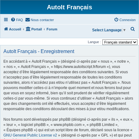
AutoIt Français
FAQ
Nous contacter
Connexion
R
Accueil
Portail
Forum
Select Language
▼
e
Langue :
c
AutoIt Français - Enregistrement
h
e
En accédant à « AutoIt Français » (désigné ci-après par « nous », « notre »,
r
« nos », « AutoIt Français », « https://www.autoitscript.fr/forum »), vous
acceptez d’être légalement responsable des conditions suivantes. Si vous
c
n’acceptez pas d’être légalement responsable de toutes les conditions
h
suivantes, alors n’accédez pas et/ou n’utilisez pas « AutoIt Français ». Nous
pouvons modifier celles-ci à n’importe quel moment et nous ferons tout pour
e
que vous en soyez informé, bien qu’il soit prudent de vérifier régulièrement
r
celles-ci par vous-même. Si vous continuez d’utiliser « AutoIt Français » alors
que des changements ont été effectués, vous acceptez d’être légalement
responsable des conditions découlant des mises à jour et/ou modifications.
Nos forums sont développés par phpBB (désigné ci-après par « ils », « eux »,
« leur », « logiciel phpBB », « www.phpbb.com », « phpBB Limited »,
« Équipes phpBB ») qui est un script libre de forum, déclaré sous la licence «
GNU General Public License v2
» (désigné ci-après par « GPL ») et qui peut