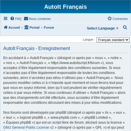
AutoIt Français
FAQ
Nous contacter
Connexion
R
Accueil
Portail
Forum
Select Language
▼
e
Langue :
c
AutoIt Français - Enregistrement
h
e
En accédant à « AutoIt Français » (désigné ci-après par « nous », « notre »,
r
« nos », « AutoIt Français », « https://www.autoitscript.fr/forum »), vous
acceptez d’être légalement responsable des conditions suivantes. Si vous
c
n’acceptez pas d’être légalement responsable de toutes les conditions
h
suivantes, alors n’accédez pas et/ou n’utilisez pas « AutoIt Français ». Nous
pouvons modifier celles-ci à n’importe quel moment et nous ferons tout pour
e
que vous en soyez informé, bien qu’il soit prudent de vérifier régulièrement
r
celles-ci par vous-même. Si vous continuez d’utiliser « AutoIt Français » alors
que des changements ont été effectués, vous acceptez d’être légalement
responsable des conditions découlant des mises à jour et/ou modifications.
Nos forums sont développés par phpBB (désigné ci-après par « ils », « eux »,
« leur », « logiciel phpBB », « www.phpbb.com », « phpBB Limited »,
« Équipes phpBB ») qui est un script libre de forum, déclaré sous la licence «
GNU General Public License v2
» (désigné ci-après par « GPL ») et qui peut