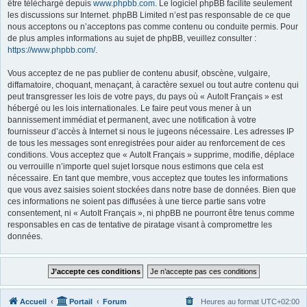
être téléchargé depuis
www.phpbb.com
. Le logiciel phpBB facilite seulement
les discussions sur Internet. phpBB Limited n’est pas responsable de ce que
nous acceptons ou n’acceptons pas comme contenu ou conduite permis. Pour
de plus amples informations au sujet de phpBB, veuillez consulter :
https://www.phpbb.com/
.
Vous acceptez de ne pas publier de contenu abusif, obscène, vulgaire,
diffamatoire, choquant, menaçant, à caractère sexuel ou tout autre contenu qui
peut transgresser les lois de votre pays, du pays où « AutoIt Français » est
hébergé ou les lois internationales. Le faire peut vous mener à un
bannissement immédiat et permanent, avec une notification à votre
fournisseur d’accès à Internet si nous le jugeons nécessaire. Les adresses IP
de tous les messages sont enregistrées pour aider au renforcement de ces
conditions. Vous acceptez que « AutoIt Français » supprime, modifie, déplace
ou verrouille n’importe quel sujet lorsque nous estimons que cela est
nécessaire. En tant que membre, vous acceptez que toutes les informations
que vous avez saisies soient stockées dans notre base de données. Bien que
ces informations ne soient pas diffusées à une tierce partie sans votre
consentement, ni « AutoIt Français », ni phpBB ne pourront être tenus comme
responsables en cas de tentative de piratage visant à compromettre les
données.
Accueil
Portail
Forum
Heures au format
UTC+02:00