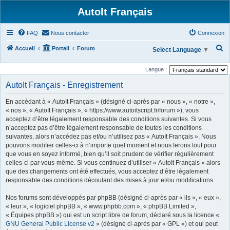
AutoIt Français
FAQ
Nous contacter
Connexion
R
Accueil
Portail
Forum
Select Language
▼
e
Langue :
c
AutoIt Français - Enregistrement
h
e
En accédant à « AutoIt Français » (désigné ci-après par « nous », « notre »,
r
« nos », « AutoIt Français », « https://www.autoitscript.fr/forum »), vous
acceptez d’être légalement responsable des conditions suivantes. Si vous
c
n’acceptez pas d’être légalement responsable de toutes les conditions
h
suivantes, alors n’accédez pas et/ou n’utilisez pas « AutoIt Français ». Nous
pouvons modifier celles-ci à n’importe quel moment et nous ferons tout pour
e
que vous en soyez informé, bien qu’il soit prudent de vérifier régulièrement
r
celles-ci par vous-même. Si vous continuez d’utiliser « AutoIt Français » alors
que des changements ont été effectués, vous acceptez d’être légalement
responsable des conditions découlant des mises à jour et/ou modifications.
Nos forums sont développés par phpBB (désigné ci-après par « ils », « eux »,
« leur », « logiciel phpBB », « www.phpbb.com », « phpBB Limited »,
« Équipes phpBB ») qui est un script libre de forum, déclaré sous la licence «
GNU General Public License v2
» (désigné ci-après par « GPL ») et qui peut