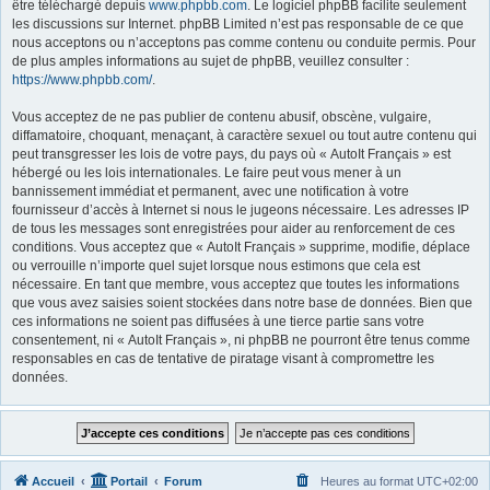
être téléchargé depuis
www.phpbb.com
. Le logiciel phpBB facilite seulement
les discussions sur Internet. phpBB Limited n’est pas responsable de ce que
nous acceptons ou n’acceptons pas comme contenu ou conduite permis. Pour
de plus amples informations au sujet de phpBB, veuillez consulter :
https://www.phpbb.com/
.
Vous acceptez de ne pas publier de contenu abusif, obscène, vulgaire,
diffamatoire, choquant, menaçant, à caractère sexuel ou tout autre contenu qui
peut transgresser les lois de votre pays, du pays où « AutoIt Français » est
hébergé ou les lois internationales. Le faire peut vous mener à un
bannissement immédiat et permanent, avec une notification à votre
fournisseur d’accès à Internet si nous le jugeons nécessaire. Les adresses IP
de tous les messages sont enregistrées pour aider au renforcement de ces
conditions. Vous acceptez que « AutoIt Français » supprime, modifie, déplace
ou verrouille n’importe quel sujet lorsque nous estimons que cela est
nécessaire. En tant que membre, vous acceptez que toutes les informations
que vous avez saisies soient stockées dans notre base de données. Bien que
ces informations ne soient pas diffusées à une tierce partie sans votre
consentement, ni « AutoIt Français », ni phpBB ne pourront être tenus comme
responsables en cas de tentative de piratage visant à compromettre les
données.
Accueil
Portail
Forum
Heures au format
UTC+02:00