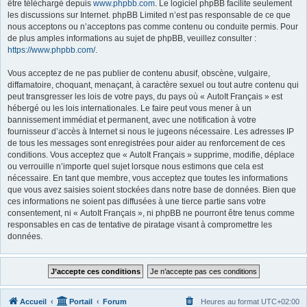
être téléchargé depuis
www.phpbb.com
. Le logiciel phpBB facilite seulement
les discussions sur Internet. phpBB Limited n’est pas responsable de ce que
nous acceptons ou n’acceptons pas comme contenu ou conduite permis. Pour
de plus amples informations au sujet de phpBB, veuillez consulter :
https://www.phpbb.com/
.
Vous acceptez de ne pas publier de contenu abusif, obscène, vulgaire,
diffamatoire, choquant, menaçant, à caractère sexuel ou tout autre contenu qui
peut transgresser les lois de votre pays, du pays où « AutoIt Français » est
hébergé ou les lois internationales. Le faire peut vous mener à un
bannissement immédiat et permanent, avec une notification à votre
fournisseur d’accès à Internet si nous le jugeons nécessaire. Les adresses IP
de tous les messages sont enregistrées pour aider au renforcement de ces
conditions. Vous acceptez que « AutoIt Français » supprime, modifie, déplace
ou verrouille n’importe quel sujet lorsque nous estimons que cela est
nécessaire. En tant que membre, vous acceptez que toutes les informations
que vous avez saisies soient stockées dans notre base de données. Bien que
ces informations ne soient pas diffusées à une tierce partie sans votre
consentement, ni « AutoIt Français », ni phpBB ne pourront être tenus comme
responsables en cas de tentative de piratage visant à compromettre les
données.
Accueil
Portail
Forum
Heures au format
UTC+02:00