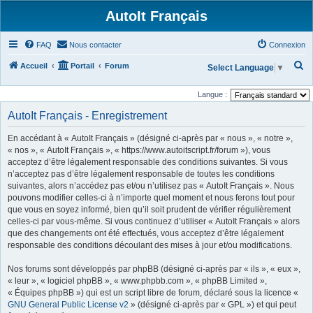
AutoIt Français
FAQ
Nous contacter
Connexion
R
Accueil
Portail
Forum
Select Language
▼
e
Langue :
c
AutoIt Français - Enregistrement
h
e
En accédant à « AutoIt Français » (désigné ci-après par « nous », « notre »,
r
« nos », « AutoIt Français », « https://www.autoitscript.fr/forum »), vous
acceptez d’être légalement responsable des conditions suivantes. Si vous
c
n’acceptez pas d’être légalement responsable de toutes les conditions
h
suivantes, alors n’accédez pas et/ou n’utilisez pas « AutoIt Français ». Nous
pouvons modifier celles-ci à n’importe quel moment et nous ferons tout pour
e
que vous en soyez informé, bien qu’il soit prudent de vérifier régulièrement
r
celles-ci par vous-même. Si vous continuez d’utiliser « AutoIt Français » alors
que des changements ont été effectués, vous acceptez d’être légalement
responsable des conditions découlant des mises à jour et/ou modifications.
Nos forums sont développés par phpBB (désigné ci-après par « ils », « eux »,
« leur », « logiciel phpBB », « www.phpbb.com », « phpBB Limited »,
« Équipes phpBB ») qui est un script libre de forum, déclaré sous la licence «
GNU General Public License v2
» (désigné ci-après par « GPL ») et qui peut