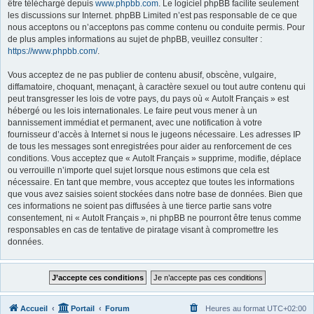
être téléchargé depuis
www.phpbb.com
. Le logiciel phpBB facilite seulement
les discussions sur Internet. phpBB Limited n’est pas responsable de ce que
nous acceptons ou n’acceptons pas comme contenu ou conduite permis. Pour
de plus amples informations au sujet de phpBB, veuillez consulter :
https://www.phpbb.com/
.
Vous acceptez de ne pas publier de contenu abusif, obscène, vulgaire,
diffamatoire, choquant, menaçant, à caractère sexuel ou tout autre contenu qui
peut transgresser les lois de votre pays, du pays où « AutoIt Français » est
hébergé ou les lois internationales. Le faire peut vous mener à un
bannissement immédiat et permanent, avec une notification à votre
fournisseur d’accès à Internet si nous le jugeons nécessaire. Les adresses IP
de tous les messages sont enregistrées pour aider au renforcement de ces
conditions. Vous acceptez que « AutoIt Français » supprime, modifie, déplace
ou verrouille n’importe quel sujet lorsque nous estimons que cela est
nécessaire. En tant que membre, vous acceptez que toutes les informations
que vous avez saisies soient stockées dans notre base de données. Bien que
ces informations ne soient pas diffusées à une tierce partie sans votre
consentement, ni « AutoIt Français », ni phpBB ne pourront être tenus comme
responsables en cas de tentative de piratage visant à compromettre les
données.
Accueil
Portail
Forum
Heures au format
UTC+02:00