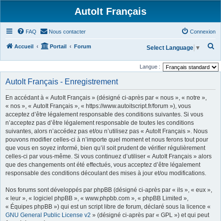
AutoIt Français
FAQ
Nous contacter
Connexion
R
Accueil
Portail
Forum
Select Language
▼
e
Langue :
c
AutoIt Français - Enregistrement
h
e
En accédant à « AutoIt Français » (désigné ci-après par « nous », « notre »,
r
« nos », « AutoIt Français », « https://www.autoitscript.fr/forum »), vous
acceptez d’être légalement responsable des conditions suivantes. Si vous
c
n’acceptez pas d’être légalement responsable de toutes les conditions
h
suivantes, alors n’accédez pas et/ou n’utilisez pas « AutoIt Français ». Nous
pouvons modifier celles-ci à n’importe quel moment et nous ferons tout pour
e
que vous en soyez informé, bien qu’il soit prudent de vérifier régulièrement
r
celles-ci par vous-même. Si vous continuez d’utiliser « AutoIt Français » alors
que des changements ont été effectués, vous acceptez d’être légalement
responsable des conditions découlant des mises à jour et/ou modifications.
Nos forums sont développés par phpBB (désigné ci-après par « ils », « eux »,
« leur », « logiciel phpBB », « www.phpbb.com », « phpBB Limited »,
« Équipes phpBB ») qui est un script libre de forum, déclaré sous la licence «
GNU General Public License v2
» (désigné ci-après par « GPL ») et qui peut