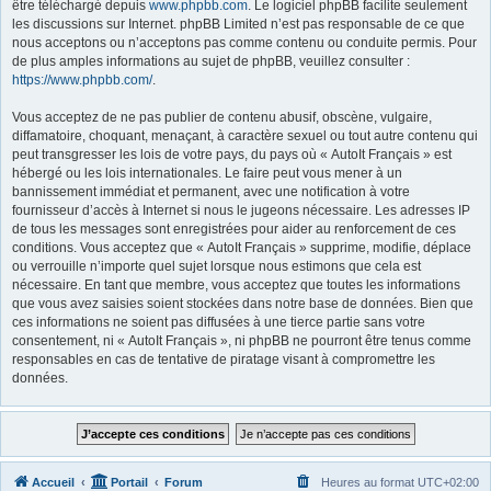
être téléchargé depuis
www.phpbb.com
. Le logiciel phpBB facilite seulement
les discussions sur Internet. phpBB Limited n’est pas responsable de ce que
nous acceptons ou n’acceptons pas comme contenu ou conduite permis. Pour
de plus amples informations au sujet de phpBB, veuillez consulter :
https://www.phpbb.com/
.
Vous acceptez de ne pas publier de contenu abusif, obscène, vulgaire,
diffamatoire, choquant, menaçant, à caractère sexuel ou tout autre contenu qui
peut transgresser les lois de votre pays, du pays où « AutoIt Français » est
hébergé ou les lois internationales. Le faire peut vous mener à un
bannissement immédiat et permanent, avec une notification à votre
fournisseur d’accès à Internet si nous le jugeons nécessaire. Les adresses IP
de tous les messages sont enregistrées pour aider au renforcement de ces
conditions. Vous acceptez que « AutoIt Français » supprime, modifie, déplace
ou verrouille n’importe quel sujet lorsque nous estimons que cela est
nécessaire. En tant que membre, vous acceptez que toutes les informations
que vous avez saisies soient stockées dans notre base de données. Bien que
ces informations ne soient pas diffusées à une tierce partie sans votre
consentement, ni « AutoIt Français », ni phpBB ne pourront être tenus comme
responsables en cas de tentative de piratage visant à compromettre les
données.
Accueil
Portail
Forum
Heures au format
UTC+02:00