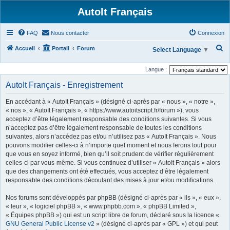
AutoIt Français
FAQ
Nous contacter
Connexion
R
Accueil
Portail
Forum
Select Language
▼
e
Langue :
c
AutoIt Français - Enregistrement
h
e
En accédant à « AutoIt Français » (désigné ci-après par « nous », « notre »,
r
« nos », « AutoIt Français », « https://www.autoitscript.fr/forum »), vous
acceptez d’être légalement responsable des conditions suivantes. Si vous
c
n’acceptez pas d’être légalement responsable de toutes les conditions
h
suivantes, alors n’accédez pas et/ou n’utilisez pas « AutoIt Français ». Nous
pouvons modifier celles-ci à n’importe quel moment et nous ferons tout pour
e
que vous en soyez informé, bien qu’il soit prudent de vérifier régulièrement
r
celles-ci par vous-même. Si vous continuez d’utiliser « AutoIt Français » alors
que des changements ont été effectués, vous acceptez d’être légalement
responsable des conditions découlant des mises à jour et/ou modifications.
Nos forums sont développés par phpBB (désigné ci-après par « ils », « eux »,
« leur », « logiciel phpBB », « www.phpbb.com », « phpBB Limited »,
« Équipes phpBB ») qui est un script libre de forum, déclaré sous la licence «
GNU General Public License v2
» (désigné ci-après par « GPL ») et qui peut