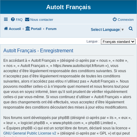
AutoIt Français
FAQ
Nous contacter
Connexion
R
Accueil
Portail
Forum
Select Language
▼
e
Langue :
c
AutoIt Français - Enregistrement
h
e
En accédant à « AutoIt Français » (désigné ci-après par « nous », « notre »,
r
« nos », « AutoIt Français », « https://www.autoitscript.fr/forum »), vous
acceptez d’être légalement responsable des conditions suivantes. Si vous
c
n’acceptez pas d’être légalement responsable de toutes les conditions
h
suivantes, alors n’accédez pas et/ou n’utilisez pas « AutoIt Français ». Nous
pouvons modifier celles-ci à n’importe quel moment et nous ferons tout pour
e
que vous en soyez informé, bien qu’il soit prudent de vérifier régulièrement
r
celles-ci par vous-même. Si vous continuez d’utiliser « AutoIt Français » alors
que des changements ont été effectués, vous acceptez d’être légalement
responsable des conditions découlant des mises à jour et/ou modifications.
Nos forums sont développés par phpBB (désigné ci-après par « ils », « eux »,
« leur », « logiciel phpBB », « www.phpbb.com », « phpBB Limited »,
« Équipes phpBB ») qui est un script libre de forum, déclaré sous la licence «
GNU General Public License v2
» (désigné ci-après par « GPL ») et qui peut