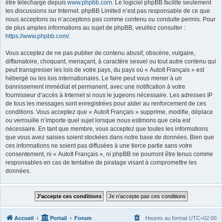
être téléchargé depuis
www.phpbb.com
. Le logiciel phpBB facilite seulement
les discussions sur Internet. phpBB Limited n’est pas responsable de ce que
nous acceptons ou n’acceptons pas comme contenu ou conduite permis. Pour
de plus amples informations au sujet de phpBB, veuillez consulter :
https://www.phpbb.com/
.
Vous acceptez de ne pas publier de contenu abusif, obscène, vulgaire,
diffamatoire, choquant, menaçant, à caractère sexuel ou tout autre contenu qui
peut transgresser les lois de votre pays, du pays où « AutoIt Français » est
hébergé ou les lois internationales. Le faire peut vous mener à un
bannissement immédiat et permanent, avec une notification à votre
fournisseur d’accès à Internet si nous le jugeons nécessaire. Les adresses IP
de tous les messages sont enregistrées pour aider au renforcement de ces
conditions. Vous acceptez que « AutoIt Français » supprime, modifie, déplace
ou verrouille n’importe quel sujet lorsque nous estimons que cela est
nécessaire. En tant que membre, vous acceptez que toutes les informations
que vous avez saisies soient stockées dans notre base de données. Bien que
ces informations ne soient pas diffusées à une tierce partie sans votre
consentement, ni « AutoIt Français », ni phpBB ne pourront être tenus comme
responsables en cas de tentative de piratage visant à compromettre les
données.
Accueil
Portail
Forum
Heures au format
UTC+02:00