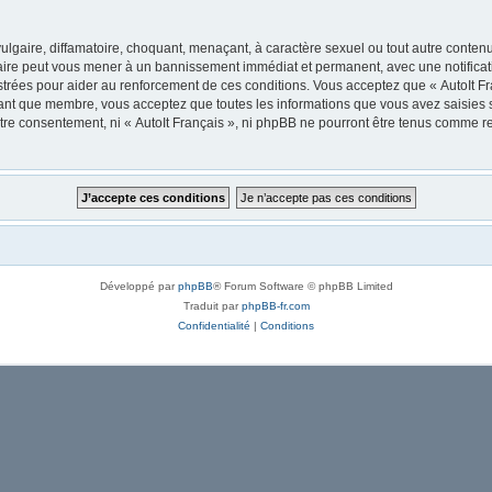
lgaire, diffamatoire, choquant, menaçant, à caractère sexuel ou tout autre contenu 
 faire peut vous mener à un bannissement immédiat et permanent, avec une notificati
trées pour aider au renforcement de ces conditions. Vous acceptez que « AutoIt Fra
tant que membre, vous acceptez que toutes les informations que vous avez saisies
votre consentement, ni « AutoIt Français », ni phpBB ne pourront être tenus comme r
Développé par
phpBB
® Forum Software © phpBB Limited
Traduit par
phpBB-fr.com
Confidentialité
|
Conditions