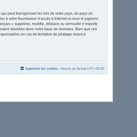
qui peut transgresser les lois de votre pays, du pays où
on à votre fournisseur d’accès à Internet si nous le jugeons
nçais » supprime, modifie, déplace ou verrouille n’importe
 soient stockées dans notre base de données. Bien que ces
esponsables en cas de tentative de piratage visant à
Supprimer les cookies
Heures au format
UTC+02:00