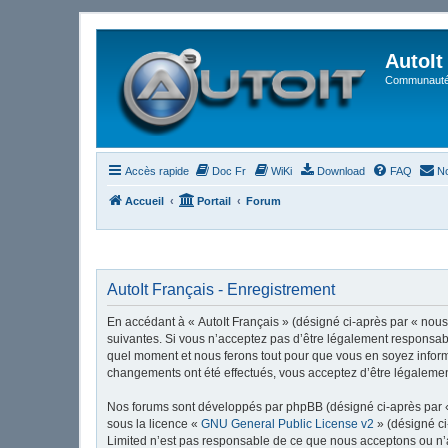
AutoIt
Communauté 
Accès rapide
Doc Fr
WiKi
Download
FAQ
No
Accueil
Portail
Forum
AutoIt Français - Enregistrement
En accédant à « AutoIt Français » (désigné ci-après par « nous »
suivantes. Si vous n’acceptez pas d’être légalement responsable
quel moment et nous ferons tout pour que vous en soyez informé,
changements ont été effectués, vous acceptez d’être légalemen
Nos forums sont développés par phpBB (désigné ci-après par « i
sous la licence «
GNU General Public License v2
» (désigné ci
Limited n’est pas responsable de ce que nous acceptons ou n’