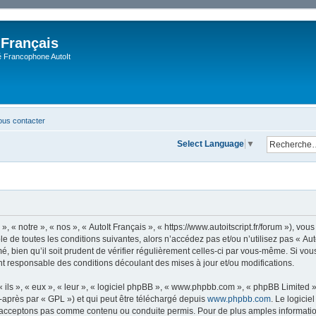
 Français
Francophone AutoIt
us contacter
Select Language
▼
, « notre », « nos », « AutoIt Français », « https://www.autoitscript.fr/forum »), v
 de toutes les conditions suivantes, alors n’accédez pas et/ou n’utilisez pas « Aut
 bien qu’il soit prudent de vérifier régulièrement celles-ci par vous-même. Si vous 
t responsable des conditions découlant des mises à jour et/ou modifications.
ls », « eux », « leur », « logiciel phpBB », « www.phpbb.com », « phpBB Limited »,
-après par « GPL ») et qui peut être téléchargé depuis
www.phpbb.com
. Le logicie
acceptons pas comme contenu ou conduite permis. Pour de plus amples informations