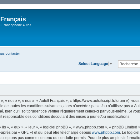
 Français
Francophone AutoIt
us contacter
Select Language
▼
, « notre », « nos », « AutoIt Français », « https://www.autoitscript.fr/forum »), v
 de toutes les conditions suivantes, alors n’accédez pas et/ou n’utilisez pas « Aut
 bien qu’il soit prudent de vérifier régulièrement celles-ci par vous-même. Si vous 
t responsable des conditions découlant des mises à jour et/ou modifications.
ls », « eux », « leur », « logiciel phpBB », « www.phpbb.com », « phpBB Limited »,
-après par « GPL ») et qui peut être téléchargé depuis
www.phpbb.com
. Le logicie
acceptons pas comme contenu ou conduite permis. Pour de plus amples informations