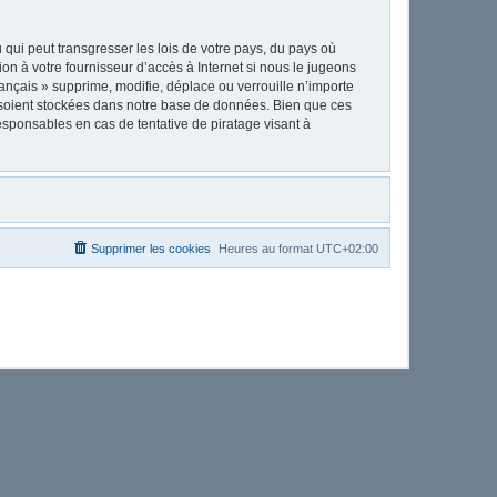
qui peut transgresser les lois de votre pays, du pays où
on à votre fournisseur d’accès à Internet si nous le jugeons
nçais » supprime, modifie, déplace ou verrouille n’importe
 soient stockées dans notre base de données. Bien que ces
esponsables en cas de tentative de piratage visant à
Supprimer les cookies
Heures au format
UTC+02:00