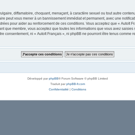
lgaire, diffamatoire, choquant, menaçant, à caractère sexuel ou tout autre contenu 
 faire peut vous mener à un bannissement immédiat et permanent, avec une notificati
trées pour aider au renforcement de ces conditions. Vous acceptez que « AutoIt Fra
tant que membre, vous acceptez que toutes les informations que vous avez saisies
votre consentement, ni « AutoIt Français », ni phpBB ne pourront être tenus comme r
Développé par
phpBB
® Forum Software © phpBB Limited
Traduit par
phpBB-fr.com
Confidentialité
|
Conditions