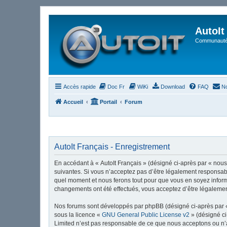
AutoIt
Communauté 
Accès rapide
Doc Fr
WiKi
Download
FAQ
No
Accueil
Portail
Forum
AutoIt Français - Enregistrement
En accédant à « AutoIt Français » (désigné ci-après par « nous »
suivantes. Si vous n’acceptez pas d’être légalement responsable
quel moment et nous ferons tout pour que vous en soyez informé,
changements ont été effectués, vous acceptez d’être légalemen
Nos forums sont développés par phpBB (désigné ci-après par « i
sous la licence «
GNU General Public License v2
» (désigné ci
Limited n’est pas responsable de ce que nous acceptons ou n’