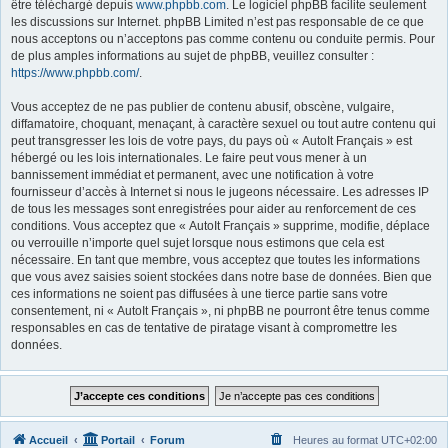
être téléchargé depuis
www.phpbb.com
. Le logiciel phpBB facilite seulement
les discussions sur Internet. phpBB Limited n’est pas responsable de ce que
nous acceptons ou n’acceptons pas comme contenu ou conduite permis. Pour
de plus amples informations au sujet de phpBB, veuillez consulter :
https://www.phpbb.com/
.
Vous acceptez de ne pas publier de contenu abusif, obscène, vulgaire,
diffamatoire, choquant, menaçant, à caractère sexuel ou tout autre contenu qui
peut transgresser les lois de votre pays, du pays où « AutoIt Français » est
hébergé ou les lois internationales. Le faire peut vous mener à un
bannissement immédiat et permanent, avec une notification à votre
fournisseur d’accès à Internet si nous le jugeons nécessaire. Les adresses IP
de tous les messages sont enregistrées pour aider au renforcement de ces
conditions. Vous acceptez que « AutoIt Français » supprime, modifie, déplace
ou verrouille n’importe quel sujet lorsque nous estimons que cela est
nécessaire. En tant que membre, vous acceptez que toutes les informations
que vous avez saisies soient stockées dans notre base de données. Bien que
ces informations ne soient pas diffusées à une tierce partie sans votre
consentement, ni « AutoIt Français », ni phpBB ne pourront être tenus comme
responsables en cas de tentative de piratage visant à compromettre les
données.
Accueil
Portail
Forum
Heures au format
UTC+02:00