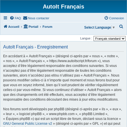
AutoIt Français
FAQ
Nous contacter
Connexion
R
Accueil
Portail
Forum
Select Language
▼
e
Langue :
c
AutoIt Français - Enregistrement
h
e
En accédant à « AutoIt Français » (désigné ci-après par « nous », « notre »,
r
« nos », « AutoIt Français », « https://www.autoitscript.fr/forum »), vous
acceptez d’être légalement responsable des conditions suivantes. Si vous
c
n’acceptez pas d’être légalement responsable de toutes les conditions
h
suivantes, alors n’accédez pas et/ou n’utilisez pas « AutoIt Français ». Nous
pouvons modifier celles-ci à n’importe quel moment et nous ferons tout pour
e
que vous en soyez informé, bien qu’il soit prudent de vérifier régulièrement
r
celles-ci par vous-même. Si vous continuez d’utiliser « AutoIt Français » alors
que des changements ont été effectués, vous acceptez d’être légalement
responsable des conditions découlant des mises à jour et/ou modifications.
Nos forums sont développés par phpBB (désigné ci-après par « ils », « eux »,
« leur », « logiciel phpBB », « www.phpbb.com », « phpBB Limited »,
« Équipes phpBB ») qui est un script libre de forum, déclaré sous la licence «
GNU General Public License v2
» (désigné ci-après par « GPL ») et qui peut