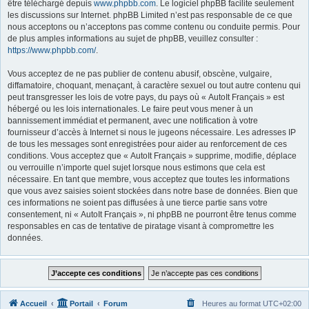
être téléchargé depuis
www.phpbb.com
. Le logiciel phpBB facilite seulement
les discussions sur Internet. phpBB Limited n’est pas responsable de ce que
nous acceptons ou n’acceptons pas comme contenu ou conduite permis. Pour
de plus amples informations au sujet de phpBB, veuillez consulter :
https://www.phpbb.com/
.
Vous acceptez de ne pas publier de contenu abusif, obscène, vulgaire,
diffamatoire, choquant, menaçant, à caractère sexuel ou tout autre contenu qui
peut transgresser les lois de votre pays, du pays où « AutoIt Français » est
hébergé ou les lois internationales. Le faire peut vous mener à un
bannissement immédiat et permanent, avec une notification à votre
fournisseur d’accès à Internet si nous le jugeons nécessaire. Les adresses IP
de tous les messages sont enregistrées pour aider au renforcement de ces
conditions. Vous acceptez que « AutoIt Français » supprime, modifie, déplace
ou verrouille n’importe quel sujet lorsque nous estimons que cela est
nécessaire. En tant que membre, vous acceptez que toutes les informations
que vous avez saisies soient stockées dans notre base de données. Bien que
ces informations ne soient pas diffusées à une tierce partie sans votre
consentement, ni « AutoIt Français », ni phpBB ne pourront être tenus comme
responsables en cas de tentative de piratage visant à compromettre les
données.
Accueil
Portail
Forum
Heures au format
UTC+02:00