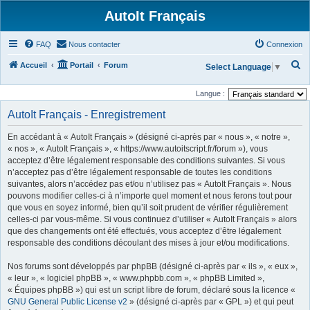
AutoIt Français
FAQ
Nous contacter
Connexion
R
Accueil
Portail
Forum
Select Language
▼
e
Langue :
c
AutoIt Français - Enregistrement
h
e
En accédant à « AutoIt Français » (désigné ci-après par « nous », « notre »,
r
« nos », « AutoIt Français », « https://www.autoitscript.fr/forum »), vous
acceptez d’être légalement responsable des conditions suivantes. Si vous
c
n’acceptez pas d’être légalement responsable de toutes les conditions
h
suivantes, alors n’accédez pas et/ou n’utilisez pas « AutoIt Français ». Nous
pouvons modifier celles-ci à n’importe quel moment et nous ferons tout pour
e
que vous en soyez informé, bien qu’il soit prudent de vérifier régulièrement
r
celles-ci par vous-même. Si vous continuez d’utiliser « AutoIt Français » alors
que des changements ont été effectués, vous acceptez d’être légalement
responsable des conditions découlant des mises à jour et/ou modifications.
Nos forums sont développés par phpBB (désigné ci-après par « ils », « eux »,
« leur », « logiciel phpBB », « www.phpbb.com », « phpBB Limited »,
« Équipes phpBB ») qui est un script libre de forum, déclaré sous la licence «
GNU General Public License v2
» (désigné ci-après par « GPL ») et qui peut