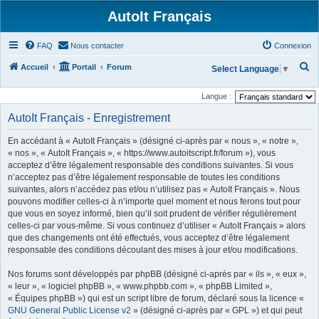
AutoIt Français
FAQ
Nous contacter
Connexion
R
Accueil
Portail
Forum
Select Language
▼
e
Langue :
c
AutoIt Français - Enregistrement
h
e
En accédant à « AutoIt Français » (désigné ci-après par « nous », « notre »,
r
« nos », « AutoIt Français », « https://www.autoitscript.fr/forum »), vous
acceptez d’être légalement responsable des conditions suivantes. Si vous
c
n’acceptez pas d’être légalement responsable de toutes les conditions
h
suivantes, alors n’accédez pas et/ou n’utilisez pas « AutoIt Français ». Nous
pouvons modifier celles-ci à n’importe quel moment et nous ferons tout pour
e
que vous en soyez informé, bien qu’il soit prudent de vérifier régulièrement
r
celles-ci par vous-même. Si vous continuez d’utiliser « AutoIt Français » alors
que des changements ont été effectués, vous acceptez d’être légalement
responsable des conditions découlant des mises à jour et/ou modifications.
Nos forums sont développés par phpBB (désigné ci-après par « ils », « eux »,
« leur », « logiciel phpBB », « www.phpbb.com », « phpBB Limited »,
« Équipes phpBB ») qui est un script libre de forum, déclaré sous la licence «
GNU General Public License v2
» (désigné ci-après par « GPL ») et qui peut