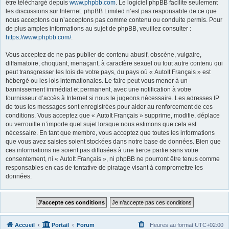
être téléchargé depuis
www.phpbb.com
. Le logiciel phpBB facilite seulement
les discussions sur Internet. phpBB Limited n’est pas responsable de ce que
nous acceptons ou n’acceptons pas comme contenu ou conduite permis. Pour
de plus amples informations au sujet de phpBB, veuillez consulter :
https://www.phpbb.com/
.
Vous acceptez de ne pas publier de contenu abusif, obscène, vulgaire,
diffamatoire, choquant, menaçant, à caractère sexuel ou tout autre contenu qui
peut transgresser les lois de votre pays, du pays où « AutoIt Français » est
hébergé ou les lois internationales. Le faire peut vous mener à un
bannissement immédiat et permanent, avec une notification à votre
fournisseur d’accès à Internet si nous le jugeons nécessaire. Les adresses IP
de tous les messages sont enregistrées pour aider au renforcement de ces
conditions. Vous acceptez que « AutoIt Français » supprime, modifie, déplace
ou verrouille n’importe quel sujet lorsque nous estimons que cela est
nécessaire. En tant que membre, vous acceptez que toutes les informations
que vous avez saisies soient stockées dans notre base de données. Bien que
ces informations ne soient pas diffusées à une tierce partie sans votre
consentement, ni « AutoIt Français », ni phpBB ne pourront être tenus comme
responsables en cas de tentative de piratage visant à compromettre les
données.
Accueil
Portail
Forum
Heures au format
UTC+02:00