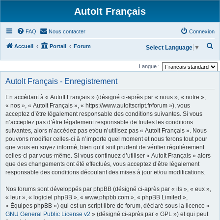
AutoIt Français
FAQ
Nous contacter
Connexion
R
Accueil
Portail
Forum
Select Language
▼
e
Langue :
c
AutoIt Français - Enregistrement
h
e
En accédant à « AutoIt Français » (désigné ci-après par « nous », « notre »,
r
« nos », « AutoIt Français », « https://www.autoitscript.fr/forum »), vous
acceptez d’être légalement responsable des conditions suivantes. Si vous
c
n’acceptez pas d’être légalement responsable de toutes les conditions
h
suivantes, alors n’accédez pas et/ou n’utilisez pas « AutoIt Français ». Nous
pouvons modifier celles-ci à n’importe quel moment et nous ferons tout pour
e
que vous en soyez informé, bien qu’il soit prudent de vérifier régulièrement
r
celles-ci par vous-même. Si vous continuez d’utiliser « AutoIt Français » alors
que des changements ont été effectués, vous acceptez d’être légalement
responsable des conditions découlant des mises à jour et/ou modifications.
Nos forums sont développés par phpBB (désigné ci-après par « ils », « eux »,
« leur », « logiciel phpBB », « www.phpbb.com », « phpBB Limited »,
« Équipes phpBB ») qui est un script libre de forum, déclaré sous la licence «
GNU General Public License v2
» (désigné ci-après par « GPL ») et qui peut