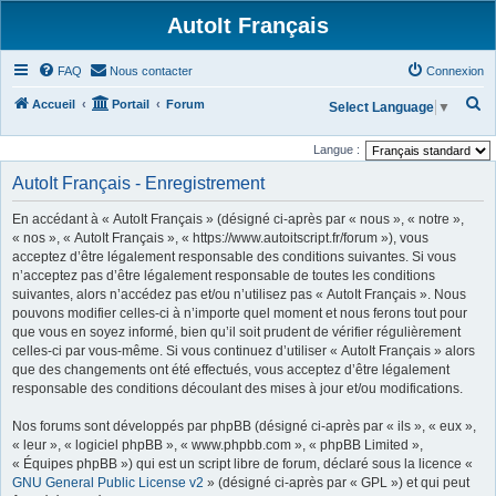
AutoIt Français
FAQ
Nous contacter
Connexion
R
Accueil
Portail
Forum
Select Language
▼
e
Langue :
c
AutoIt Français - Enregistrement
h
e
En accédant à « AutoIt Français » (désigné ci-après par « nous », « notre »,
r
« nos », « AutoIt Français », « https://www.autoitscript.fr/forum »), vous
acceptez d’être légalement responsable des conditions suivantes. Si vous
c
n’acceptez pas d’être légalement responsable de toutes les conditions
h
suivantes, alors n’accédez pas et/ou n’utilisez pas « AutoIt Français ». Nous
pouvons modifier celles-ci à n’importe quel moment et nous ferons tout pour
e
que vous en soyez informé, bien qu’il soit prudent de vérifier régulièrement
r
celles-ci par vous-même. Si vous continuez d’utiliser « AutoIt Français » alors
que des changements ont été effectués, vous acceptez d’être légalement
responsable des conditions découlant des mises à jour et/ou modifications.
Nos forums sont développés par phpBB (désigné ci-après par « ils », « eux »,
« leur », « logiciel phpBB », « www.phpbb.com », « phpBB Limited »,
« Équipes phpBB ») qui est un script libre de forum, déclaré sous la licence «
GNU General Public License v2
» (désigné ci-après par « GPL ») et qui peut