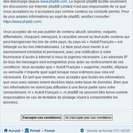
être téléchargé depuis
www.phpbb.com
. Le logiciel phpBB facilite seulement
les discussions sur Internet. phpBB Limited n’est pas responsable de ce que
nous acceptons ou n’acceptons pas comme contenu ou conduite permis. Pour
de plus amples informations au sujet de phpBB, veuillez consulter :
https://www.phpbb.com/
.
Vous acceptez de ne pas publier de contenu abusif, obscène, vulgaire,
diffamatoire, choquant, menaçant, à caractère sexuel ou tout autre contenu qui
peut transgresser les lois de votre pays, du pays où « AutoIt Français » est
hébergé ou les lois internationales. Le faire peut vous mener à un
bannissement immédiat et permanent, avec une notification à votre
fournisseur d’accès à Internet si nous le jugeons nécessaire. Les adresses IP
de tous les messages sont enregistrées pour aider au renforcement de ces
conditions. Vous acceptez que « AutoIt Français » supprime, modifie, déplace
ou verrouille n’importe quel sujet lorsque nous estimons que cela est
nécessaire. En tant que membre, vous acceptez que toutes les informations
que vous avez saisies soient stockées dans notre base de données. Bien que
ces informations ne soient pas diffusées à une tierce partie sans votre
consentement, ni « AutoIt Français », ni phpBB ne pourront être tenus comme
responsables en cas de tentative de piratage visant à compromettre les
données.
Accueil
Portail
Forum
Heures au format
UTC+02:00