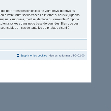
qui peut transgresser les lois de votre pays, du pays où
on à votre fournisseur d’accès à Internet si nous le jugeons
nçais » supprime, modifie, déplace ou verrouille n’importe
 soient stockées dans notre base de données. Bien que ces
esponsables en cas de tentative de piratage visant à
Supprimer les cookies
Heures au format
UTC+02:00