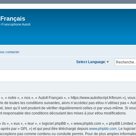
 Français
Francophone AutoIt
us contacter
Select Language
▼
, « notre », « nos », « AutoIt Français », « https://www.autoitscript.fr/forum »), v
 de toutes les conditions suivantes, alors n’accédez pas et/ou n’utilisez pas « Aut
 bien qu’il soit prudent de vérifier régulièrement celles-ci par vous-même. Si vous 
t responsable des conditions découlant des mises à jour et/ou modifications.
ls », « eux », « leur », « logiciel phpBB », « www.phpbb.com », « phpBB Limited »,
-après par « GPL ») et qui peut être téléchargé depuis
www.phpbb.com
. Le logicie
acceptons pas comme contenu ou conduite permis. Pour de plus amples informations