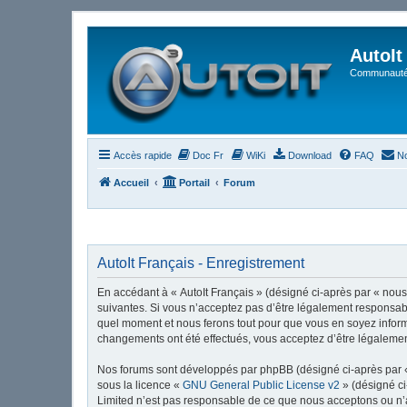
AutoIt
Communauté 
Accès rapide
Doc Fr
WiKi
Download
FAQ
No
Accueil
Portail
Forum
AutoIt Français - Enregistrement
En accédant à « AutoIt Français » (désigné ci-après par « nous »
suivantes. Si vous n’acceptez pas d’être légalement responsable
quel moment et nous ferons tout pour que vous en soyez informé,
changements ont été effectués, vous acceptez d’être légalemen
Nos forums sont développés par phpBB (désigné ci-après par « i
sous la licence «
GNU General Public License v2
» (désigné ci
Limited n’est pas responsable de ce que nous acceptons ou n’