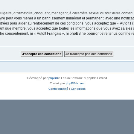
lgaire, diffamatoire, choquant, menaçant, à caractère sexuel ou tout autre contenu 
 faire peut vous mener à un bannissement immédiat et permanent, avec une notificati
trées pour aider au renforcement de ces conditions. Vous acceptez que « AutoIt Fra
tant que membre, vous acceptez que toutes les informations que vous avez saisies
votre consentement, ni « AutoIt Français », ni phpBB ne pourront être tenus comme r
Développé par
phpBB
® Forum Software © phpBB Limited
Traduit par
phpBB-fr.com
Confidentialité
|
Conditions