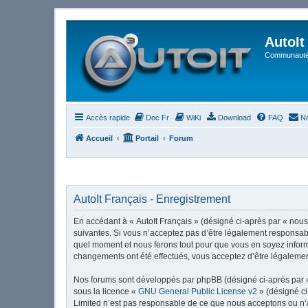
AutoIt
Communauté 
Accès rapide
Doc Fr
WiKi
Download
FAQ
No
Accueil
Portail
Forum
AutoIt Français - Enregistrement
En accédant à « AutoIt Français » (désigné ci-après par « nous »
suivantes. Si vous n’acceptez pas d’être légalement responsable
quel moment et nous ferons tout pour que vous en soyez informé,
changements ont été effectués, vous acceptez d’être légalemen
Nos forums sont développés par phpBB (désigné ci-après par « i
sous la licence «
GNU General Public License v2
» (désigné ci
Limited n’est pas responsable de ce que nous acceptons ou n’