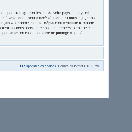
qui peut transgresser les lois de votre pays, du pays où
on à votre fournisseur d’accès à Internet si nous le jugeons
nçais » supprime, modifie, déplace ou verrouille n’importe
 soient stockées dans notre base de données. Bien que ces
esponsables en cas de tentative de piratage visant à
Supprimer les cookies
Heures au format
UTC+02:00