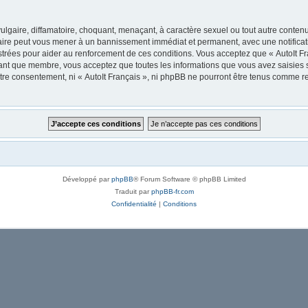
lgaire, diffamatoire, choquant, menaçant, à caractère sexuel ou tout autre contenu 
 faire peut vous mener à un bannissement immédiat et permanent, avec une notificati
trées pour aider au renforcement de ces conditions. Vous acceptez que « AutoIt Fra
tant que membre, vous acceptez que toutes les informations que vous avez saisies
votre consentement, ni « AutoIt Français », ni phpBB ne pourront être tenus comme r
Développé par
phpBB
® Forum Software © phpBB Limited
Traduit par
phpBB-fr.com
Confidentialité
|
Conditions