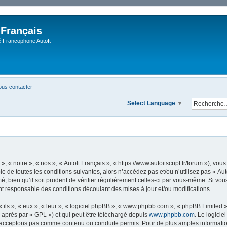
 Français
Francophone AutoIt
us contacter
Select Language
▼
, « notre », « nos », « AutoIt Français », « https://www.autoitscript.fr/forum »), v
 de toutes les conditions suivantes, alors n’accédez pas et/ou n’utilisez pas « Aut
 bien qu’il soit prudent de vérifier régulièrement celles-ci par vous-même. Si vous 
t responsable des conditions découlant des mises à jour et/ou modifications.
ls », « eux », « leur », « logiciel phpBB », « www.phpbb.com », « phpBB Limited »,
-après par « GPL ») et qui peut être téléchargé depuis
www.phpbb.com
. Le logicie
acceptons pas comme contenu ou conduite permis. Pour de plus amples informations