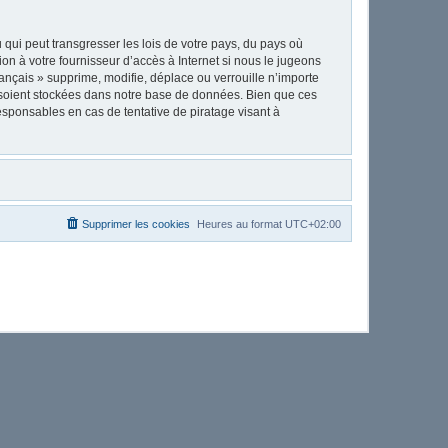
qui peut transgresser les lois de votre pays, du pays où
on à votre fournisseur d’accès à Internet si nous le jugeons
nçais » supprime, modifie, déplace ou verrouille n’importe
 soient stockées dans notre base de données. Bien que ces
esponsables en cas de tentative de piratage visant à
Supprimer les cookies
Heures au format
UTC+02:00