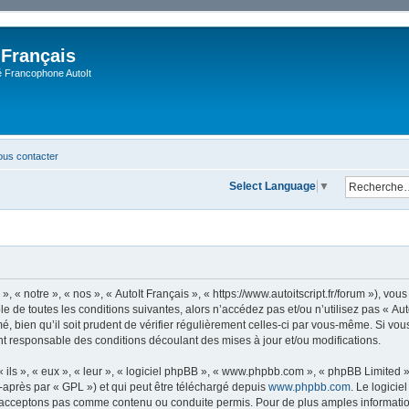
 Français
Francophone AutoIt
us contacter
Select Language
▼
, « notre », « nos », « AutoIt Français », « https://www.autoitscript.fr/forum »), v
 de toutes les conditions suivantes, alors n’accédez pas et/ou n’utilisez pas « Aut
 bien qu’il soit prudent de vérifier régulièrement celles-ci par vous-même. Si vous 
t responsable des conditions découlant des mises à jour et/ou modifications.
ls », « eux », « leur », « logiciel phpBB », « www.phpbb.com », « phpBB Limited »,
-après par « GPL ») et qui peut être téléchargé depuis
www.phpbb.com
. Le logicie
acceptons pas comme contenu ou conduite permis. Pour de plus amples informations