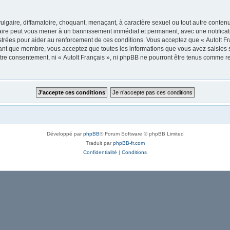
lgaire, diffamatoire, choquant, menaçant, à caractère sexuel ou tout autre contenu 
 faire peut vous mener à un bannissement immédiat et permanent, avec une notificati
trées pour aider au renforcement de ces conditions. Vous acceptez que « AutoIt Fra
tant que membre, vous acceptez que toutes les informations que vous avez saisies
votre consentement, ni « AutoIt Français », ni phpBB ne pourront être tenus comme r
Développé par
phpBB
® Forum Software © phpBB Limited
Traduit par
phpBB-fr.com
Confidentialité
|
Conditions