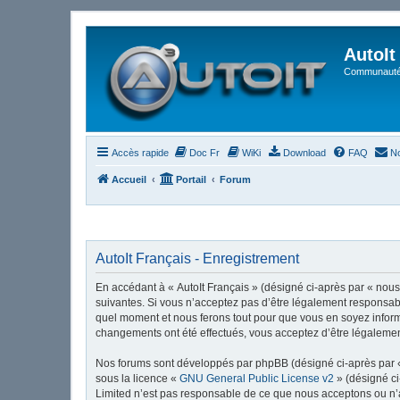
AutoIt
Communauté 
Accès rapide
Doc Fr
WiKi
Download
FAQ
No
Accueil
Portail
Forum
AutoIt Français - Enregistrement
En accédant à « AutoIt Français » (désigné ci-après par « nous »
suivantes. Si vous n’acceptez pas d’être légalement responsable
quel moment et nous ferons tout pour que vous en soyez informé,
changements ont été effectués, vous acceptez d’être légalemen
Nos forums sont développés par phpBB (désigné ci-après par « i
sous la licence «
GNU General Public License v2
» (désigné ci
Limited n’est pas responsable de ce que nous acceptons ou n’